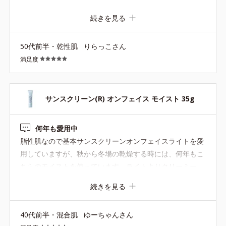
別のアイテムと使い分けています。 ライトというだけあっ
続きを見る
てさっぱり軽い着け心地ですが、ほどよい保湿感もあり、
エアコンの効いた室内にいてもつっぱり感や乾燥する感じ
50代前半・乾性肌
りらっこさん
はありません。 湿度の多い今の季節にはちょうど良い着け
満足度
心地です。 ベージュの色もついていて、白浮きせず自然と
肌のアラも整えることができますし、こちらとサンスクリ
ーンパウダーなどを重ねると外出にも十分対応できます。
滝汗をかいても崩れにくいですし、お値段も1000円ちょっ
サンスクリーン(R) オンフェイス モイスト 35g
とと、お手軽なところも本当に有難いですね。 これからも
使い続けたいと思います!
何年も愛用中
脂性肌なので基本サンスクリーンオンフェイスライトを愛
用していますが、秋から冬場の乾燥する時には、何年もこ
ちらのモイストを使っています。ライトよりクリーミー
で、しっとり感強めです。紫外線吸収剤フリーなのも◎ 乾
続きを見る
燥肌の方は1年中こちらでも良いかもしれません。
40代前半・混合肌
ゆーちゃんさん