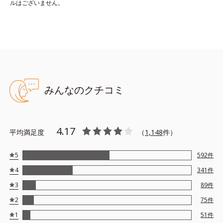
ができないというわけではありません。
ルはございません。
サンスクリーン(R) オンフェイス モイスト 35g（ク
リームタイプ）
乾燥が気になる方に。肌がしっとりうるおうなめらかな使用感。
ベタつかず、ふんわり美肌に整えます。
みんなのクチコミ
※手のひらに適量（小豆1〜2粒程度）を取り、顔全体に少量ずつ
ムラなくのばしてください。
4.17
※単品でご使用の際は、洗顔料で落とせます。
平均満足度
（
1,148
件）
5
592
件
●無油分、無香料 ●バリアベールプロテクター*1配合＝耐水効果のあ
4
341
件
る紫外線〔UV-A・B〕散乱剤
●近赤外線カット成分*2配合 ●大気汚染物質*3バリア成分*4配合＝
3
89
件
ちり・ほこり等の空気中の物質から肌を保護する成分 ●ローズマリ
2
75
件
ーエキス配合＝保湿成分 ●なじませライティングパウダー*5配合
＝肌なじみ向上粉体 ●ハイブリッドエアリーパウダー*6配合＝仕
1
51
件