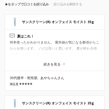
上がり・化粧持ち向上粉体
★を
タップ
で口コミを絞り込み
絞り込みを解除する
*1 酸化チタン、水酸化Ａｌ、ポリアクリル酸Ｎａ、含水シリカ、
水、ＢＧ *2 酸化チタン、酸化亜鉛、水酸化Ａｌ*3 ちり・ほこり
等の空気中の物質 *4 ホウケイ酸（Ｃａ／Ｎａ）、酸化銀、水
*5 酸化チタン、トリメトキシシリルジメチコン、マイカ、酸化ス
サンスクリーン(R) オンフェイス モイスト 35g
ズ *6 シリル化シリカ
夏はこれ！
何本使ったかわかりません。 紫外線が気になる春頃からこ
サンスクリーン(R) オンフェイス ライト 28mL（ロ
ちらを使います。 ノビは良いと思います。 夏が終わる頃
ーションタイプ）
に1本、わたしは使い切るくらいです。 シミ、クスミなど
はそこそこ隠れます。
テカリ、ベタつきが気になる方も安心。みずみずしい感触で、さ
続きを見る
らりとした軽い仕上がり。肌に密着してピタッとフィット、くず
れにくい。
30代後半・乾性肌
あやちゃんさん
満足度
※手のひらに適量（1円硬貨大程度）を取り、顔全体に少量ずつ
ムラなくのばしてください。
※単品使用でも、落とすときはクレンジング料をお使いくださ
サンスクリーン(R) オンフェイス モイスト 35g
い。