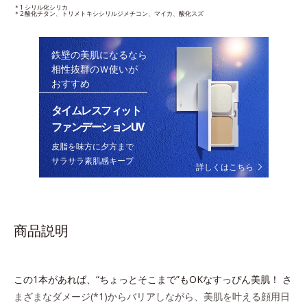
＊1 シリル化シリカ
＊2 酸化チタン、トリメトキシシリルジメチコン、マイカ、酸化スズ
鉄壁の美肌になるなら
相性抜群のＷ使いが
おすすめ
タイムレスフィット
ファンデーションUV
皮脂を味方に夕方まで
サラサラ素肌感キープ
詳しくはこちら
商品説明
この1本があれば、“ちょっとそこまで”もOKなすっぴん美肌！ さ
まざまなダメージ(*1)からバリアしながら、美肌を叶える顔用日