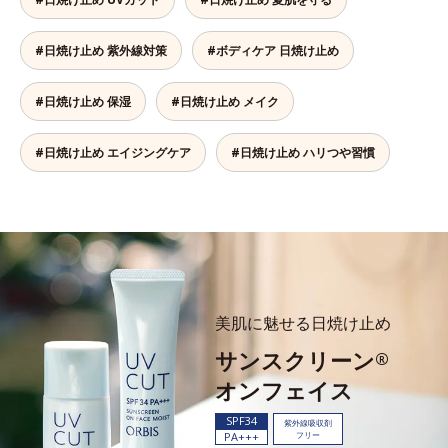
#日焼け止め 紫外線対策
#ボディケア 日焼け止め
#日焼け止め 保湿
#日焼け止め メイク
#日焼け止め エイジングケア
#日焼け止め ハリつや習慣
美肌に魅せる日焼け止め
サンスクリーン
®
オンフェイス
SPF34
紫外線吸収剤
PA+++
フリー