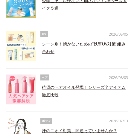
今年こそ、焼かない・崩さない！UVベースメ
イク５選
2026/08/05
UV
シーン別！焼かないための“鉄壁UV対策”組み
合わせ
2026/08/03
ヘア
待望のヘアオイル登場！シリーズ全アイテム
徹底比較
2026/07/13
ボディ
汗のニオイ対策、間違っていませんか？