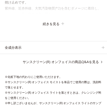
焼け止めです。
紫外線、近赤外線、大気汚染物質(*2)を含むダメージに着目し、
それらから肌を守る成分を配合しました。
誰の肌にもなじむ絶妙な色設計で、白浮きなしの明るい自然なつ
続きを見る
や肌に。さらに超軽量粉体を採用しているので、とっても軽い付
けごこち。
単品でも、化粧下地としてもご使用いただけます。
ベタつくことなくうるおい感覚が続く「クリームタイプ」と、み
全成分表示
ずみずしい感触で肌に密着してくずれにくい「ローションタイ
プ」の2タイプから、お肌の状態に合わせてお選びいただけま
サンスクリーン(R) オンフェイスの商品Q&Aを見る
す。
*1 紫外線や空気中のほこりなどのダメージ
※化粧下地の代わりにご使用いただけます。
*2 空気中のちり・ほこり
※サンスクリーン(R) オンフェイス モイストを単品でご使用の際は、洗顔料
で落とせます。
アレルギーテスト済＝全ての方にアレルギーが起こらないということで
※サンスクリーン(R) オンフェイス ライトを落とすときは、クレンジング料
はありません。
をご使用ください。
ノンコメドジェニックテスト済＝すべての人にコメド（ニキビのもと）
※申し訳ございませんが、サンスクリーン(R) オンフェイス ライトのサンプ