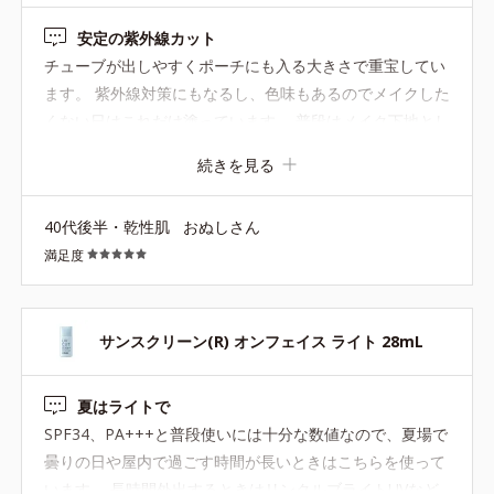
※容器をよく振ってからご使用ください。
安定の紫外線カット
チューブが出しやすくポーチにも入る大きさで重宝してい
●無油分、無香料 ●バリアベールプロテクター*1配合＝耐水効果のあ
ます。 紫外線対策にもなるし、色味もあるのでメイクした
る紫外線〔UV-A・B〕散乱剤
くない日はこれだけ塗っています。 普段はメイク下地とし
●近赤外線カット成分*2配合 ●大気汚染物質*3バリア成分*4配合＝
て使用しています。 伸びも良いのでおでこ、頬上、顎に少
ちり・ほこり等の空気中の物質から肌を保護する成分 ●ローズマリ
続きを見る
しつける程度です。
ーエキス配合＝保湿成分 ●なじませライティングパウダー*5配合
＝肌なじみ向上粉体 ●ハイブリッドエアリーパウダー*6配合＝仕
上がり・化粧持ち向上粉体
40代後半・乾性肌
おぬしさん
*1 酸化チタン、水酸化Ａｌ、ポリアクリル酸Ｎａ、含水シリカ、
満足度
水、ＢＧ *2 酸化チタン、酸化亜鉛、水酸化Ａｌ*3 ちり・ほこり
等の空気中の物質 *4 ホウケイ酸（Ｃａ／Ｎａ）、酸化銀、水
*5 酸化チタン、トリメトキシシリルジメチコン、マイカ、酸化ス
ズ *6 シリル化シリカ
サンスクリーン(R) オンフェイス ライト 28mL
夏はライトで
SPF34、PA+++と普段使いには十分な数値なので、夏場で
曇りの日や屋内で過ごす時間が長いときはこちらを使って
います。 長時間外出するときはリンクルブライトUVなど