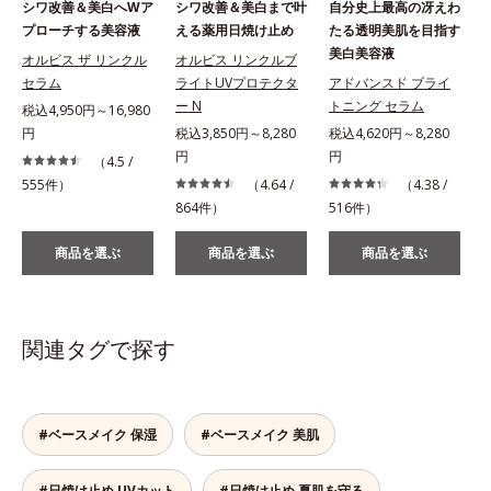
シワ改善＆美白へWア
シワ改善＆美白まで叶
自分史上最高の冴えわ
プローチする美容液
える薬用日焼け止め
たる透明美肌を目指す
美白美容液
め
オルビス ザ リンクル
オルビス リンクルブ
セラム
ライトUVプロテクタ
アドバンスド ブライ
ー N
トニング セラム
税込4,950円～16,980
円
税込3,850円～8,280
税込4,620円～8,280
円
円
（4.5 /
555件）
（4.64 /
（4.38 /
864件）
516件）
商品を選ぶ
商品を選ぶ
商品を選ぶ
関連タグで探す
#ベースメイク 保湿
#ベースメイク 美肌
#日焼け止め UVカット
#日焼け止め 夏肌を守る