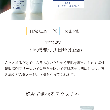
保湿成分
ローズマリーエキス配合
日焼け止め
化粧下地
1本で2役！
下地機能つき日焼け止め
さっと塗るだけで、ムラのないツヤめく美肌を演出。
しかも紫外
線吸収剤フリーなので白浮きを防いで素肌感を大切にしつつ、紫
外線などのダメージから肌を守ってくれます。
好みで選べるテクスチャー