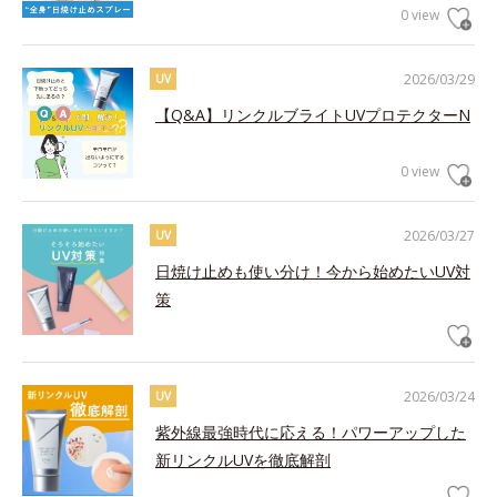
0 view
2026/03/29
UV
【Q&A】リンクルブライトUVプロテクターN
0 view
2026/03/27
UV
日焼け止めも使い分け！今から始めたいUV対
策
2026/03/24
UV
紫外線最強時代に応える！パワーアップした
新リンクルUVを徹底解剖