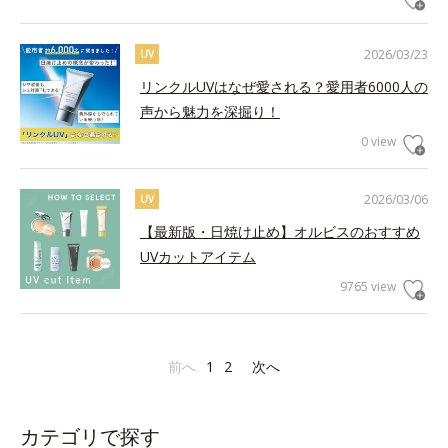
2026/03/23
UV
リンクルUVはなぜ愛される？愛用者6000人の
声から魅力を深掘り！
0 view
2026/03/06
UV
【最新版・日焼け止め】オルビスのおすすめ
UVカットアイテム
9765 view
前へ
1
2
次へ
カテゴリで探す