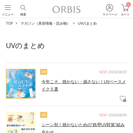
0
メニュー
検索
マイページ
カート
TOP
マガジン（美容情報・読み物）
UVのまとめ
UVのまとめ
NEW
2026/08/07
UV
今年こそ、焼かない・崩さない！UVベースメ
イク５選
NEW
2026/08/05
UV
シーン別！焼かないための“鉄壁UV対策”組み
合わせ