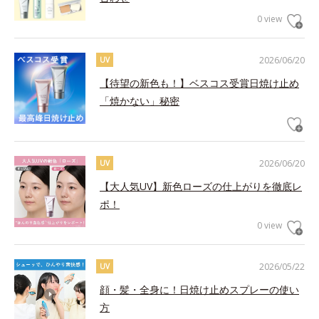
0 view
2026/06/20
UV
【待望の新色も！】ベスコス受賞日焼け止め
「焼かない」秘密
2026/06/20
UV
【大人気UV】新色ローズの仕上がりを徹底レ
ポ！
0 view
2026/05/22
UV
顔・髪・全身に！日焼け止めスプレーの使い
方