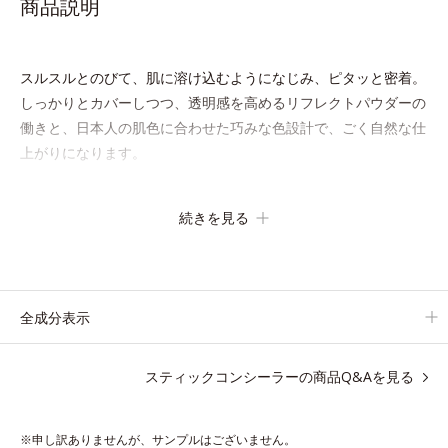
商品説明
スルスルとのびて、肌に溶け込むようになじみ、ピタッと密着。
しっかりとカバーしつつ、透明感を高めるリフレクトパウダーの
働きと、日本人の肌色に合わせた巧みな色設計で、ごく自然な仕
上がりになります。
たった10秒で隠したいシミをサッとカバー。シミのない美肌に導
続きを見る
きます。
全成分表示
●無香料 ●酸化しやすい油分不使用 ●紫外線吸収剤不使用
●SPF/PA：SPF30・PA+++ ●リフレクトパウダー*1＝カバー力・仕
スティックコンシーラーの商品Q&Aを見る
上がり向上粉体 ●アミノフィクサー成分*2配合=肌なじみ・密着性
向上成分
※申し訳ありませんが、サンプルはございません。
*1 アルミナ、メチコン *2 ラウロイルグルタミン酸ジ（フィトステ