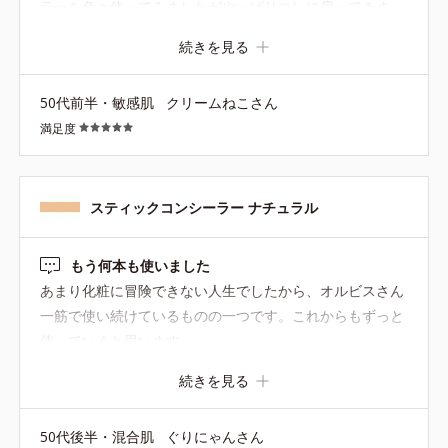
ラーを色々使ってみましたがやっぱりコレに戻ってきま
す。 時間が経っても色が浮いたりヨレなくて薄づき。 な
続きを見る
のでシミ以外にもクマやほうれい線など明るくしたい所に
も使えますよ。
50代前半・敏感肌
クリームねこさん
満足度
スティックコンシーラー ナチュラル
もう何本も使いました
あまり化粧に冒険できない人生でしたから、オルビスさん
一筋で使い続けているものの一つです。これからもずっと
使っていくと思います
続きを見る
50代後半・混合肌
ぐりにゃんさん