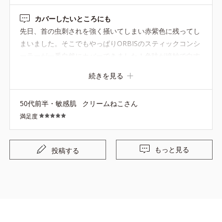
カバーしたいところにも
先日、首の虫刺されを強く掻いてしまい赤紫色に残ってし
まいました。そこでもやっぱりORBISのスティックコンシ
ーラーが一番自然にカバーできました！色味が絶妙で白す
ぎず馴染むし、時間が経っても落ちにくかったです。助か
続きを見る
りました～！
50代前半・敏感肌
クリームねこさん
満足度
もっと見る
投稿する