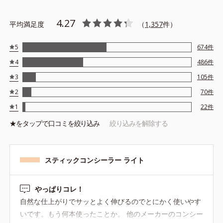
4.27
平均満足度
（
1,357
件）
5
674
件
4
486
件
3
105
件
2
70
件
1
22
件
★を
タップ
で口コミを絞り込み
絞り込みを解除する
スティックコンシーラー ライト
やっぱりコレ！
自然な仕上がりでサッとよく伸びるのでとにかく使いやす
いです。もう何本使ったことか。 他のメーカーのコンシー