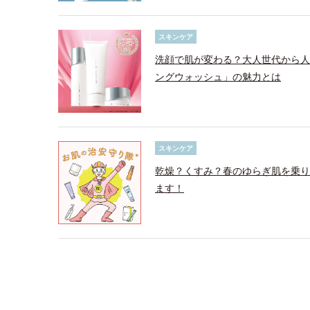
スキンケア
洗顔で肌が変わる？大人世代から人
ングウォッシュ」の魅力とは
スキンケア
乾燥？くすみ？春のゆらぎ肌を乗り
ます！