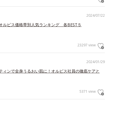
2024/07/22
オルビス価格帯別人気ランキング 各BEST５
23297 view
2024/01/29
ティンで全身うるおい肌に！オルビス社員の徹底ケアと
5371 view