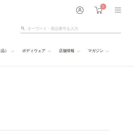
0
検
索
食品）
ボディウェア
店舗情報
マガジン