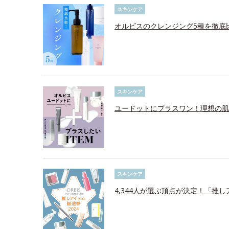
スキンケア
オルビスのクレンジング5種を徹底
スキンケア
ユードットにプラスワン！理想の肌
スキンケア
4,344人が選ぶ頂点が決定！「推し