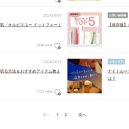
2024/09/30
お買い物情報
気「オルビスユー ドットフォーミ
【保存版】
2340 view
2024/03/13
スキンケア
切る方法＆おすすめアイテム教え
ナイトルー
は？
1732 view
前へ
1
2
次へ