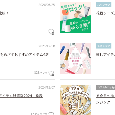
2026/05/25
スキンケア
比較！
花粉シーズ
2025/12/18
スキンケア
をめざすおすすめアイテム4選
推しアイテ
1828 view
2024/12/07
コラム&エッセ
アイテム総選挙2024」発表
＃今月の推
ンジング
17357 view