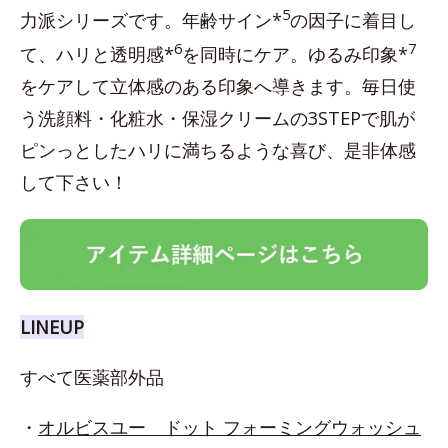
5
力派シリーズです。年齢サイン*
の因子に着目し
6
7
て、ハリと透明感*
を同時にケア。ゆるみ印象*
をケアして立体感のある印象へ導きます。毎日使
う洗顔料・化粧水・保湿クリームの3STEPで肌が
ピンっとしたハリに満ちるような喜び、是非体感
して下さい！
LINEUP
すべて医薬部外品
・
オルビスユー ドット フォーミングウォッシュ