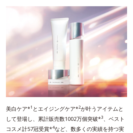
1
2
美白ケア*
とエイジングケア*
が叶うアイテムと
3
して登場し、累計販売数1002万個突破*
、ベスト
4
コスメ計57冠受賞*
など、数多くの実績を持つ実