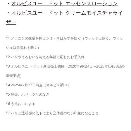
・
オルビスユー ドット エッセンスローション
・
オルビスユー ドット クリームモイスチャライ
ザー
*1 メラニンの生成を抑えシミ・そばかすを防ぐ（ウォッシュ除く。ウォッ
シュは肌荒れを防ぐ）
*2 ハリやうるおいを与える年齢に応じたお手入れ
*3 オルビスユー ドット新旧売上個数（2020年9月24日〜2025年6月30日の
販売実績）
*4 2025年7月22日時点（オルビス調べ）
*5 乾燥、ハリ、ツヤのなさ
*6 うるおいによる
*7 ハリと透明感の低下により立体感のない印象になること