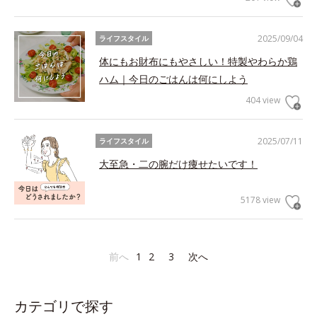
2025/09/04
ライフスタイル
体にもお財布にもやさしい！特製やわらか鶏
ハム｜今日のごはんは何にしよう
404 view
2025/07/11
ライフスタイル
大至急・二の腕だけ痩せたいです！
5178 view
前へ
1
2
3
次へ
カテゴリで探す