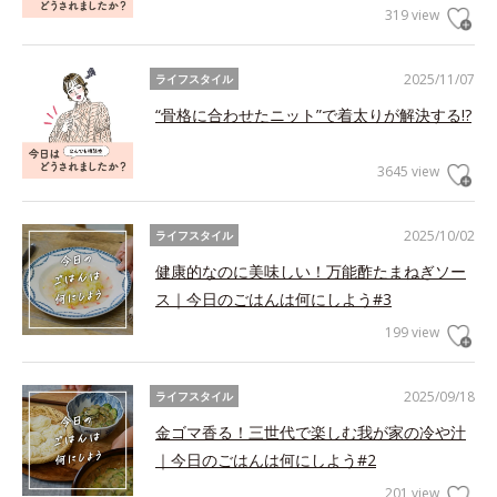
319 view
2025/11/07
ライフスタイル
“骨格に合わせたニット”で着太りが解決する!?
3645 view
2025/10/02
ライフスタイル
健康的なのに美味しい！万能酢たまねぎソー
ス｜今日のごはんは何にしよう#3
199 view
2025/09/18
ライフスタイル
金ゴマ香る！三世代で楽しむ我が家の冷や汁
｜今日のごはんは何にしよう#2
201 view