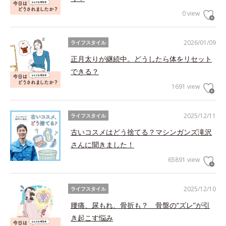
0 view
2026/01/09
ライフスタイル
正月太りが継続中。どうしたら体をリセット
できる？
1691 view
2025/12/11
ライフスタイル
古いコスメはどう捨てる？マシンガンズ滝沢
さんに聞きました！
65891 view
2025/12/10
ライフスタイル
腰痛、尿もれ、骨折も？ 骨盤の“ズレ”が引
き起こす悩み