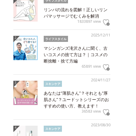
ライフスタイル
リンパの流れを図解！正しいリン
パマッサージでむくみを解消
1833897 view
2025/12/11
ライフスタイル
マシンガンズ滝沢さんに聞く、古
いコスメの捨て方は？｜コスメの
断捨離・捨て方編
65891 view
2024/11/27
スキンケア
あなたは“薄肌さん”？それとも“厚
肌さん”？ユードットシリーズのお
すすめの使い方、教えます！
36583 view
2023/08/30
スキンケア