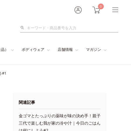
0
検
索
食品）
ボディウェア
店舗情報
マガジン
#1
関連記事
金ゴマとたっぷりの薬味が味の決め手！親子
三代で楽しむ我が家の冷や汁｜今日のごはん
は何にしよう#2