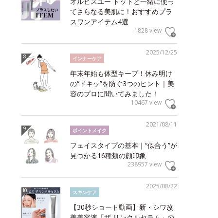
オルビスユー ドットと一緒に使っ
てさらなる美肌に！おすすめプラ
スワンアイテム4選
1828 view
2025/12/25
インナーケア
年末年始も体型キープ！休み明け
の“ドキッ”を防ぐ3つのヒント｜美
容のプロに聞いてみました！
10467 view
2021/08/11
ポイントメイク
フェイスタイプの基本｜“似合う”が
見つかる16種類の顔印象
238957 view
2025/08/22
スキンケア
【30秒ショート動画】新・シワ改
善美容液「ザ リンクルセラム」の