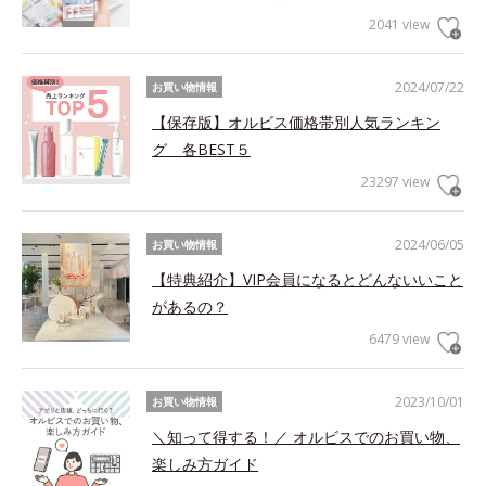
2041 view
2024/07/22
お買い物情報
【保存版】オルビス価格帯別人気ランキン
グ 各BEST５
23297 view
2024/06/05
お買い物情報
【特典紹介】VIP会員になるとどんないいこと
があるの？
6479 view
2023/10/01
お買い物情報
＼知って得する！／ オルビスでのお買い物、
楽しみ方ガイド