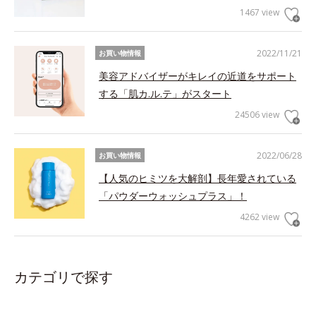
1467 view
2022/11/21
お買い物情報
美容アドバイザーがキレイの近道をサポート
する「肌カ.ル.テ」がスタート
24506 view
2022/06/28
お買い物情報
【人気のヒミツを大解剖】長年愛されている
「パウダーウォッシュプラス」！
4262 view
カテゴリで探す