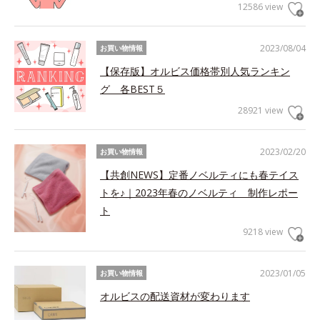
12586 view
2023/08/04
お買い物情報
【保存版】オルビス価格帯別人気ランキン
グ 各BEST５
28921 view
2023/02/20
お買い物情報
【共創NEWS】定番ノベルティにも春テイス
トを♪｜2023年春のノベルティ 制作レポー
ト
9218 view
2023/01/05
お買い物情報
オルビスの配送資材が変わります