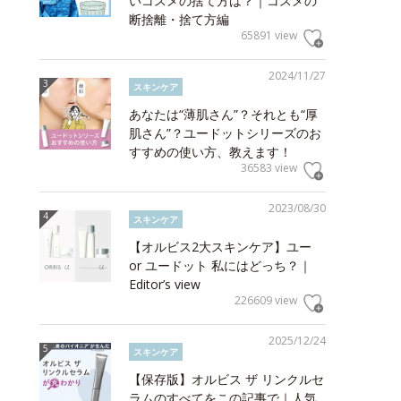
いコスメの捨て方は？｜コスメの
断捨離・捨て方編
65891 view
2024/11/27
スキンケア
あなたは“薄肌さん”？それとも“厚
肌さん”？ユードットシリーズのお
すすめの使い方、教えます！
36583 view
2023/08/30
スキンケア
【オルビス2大スキンケア】ユー
or ユードット 私にはどっち？｜
Editor’s view
226609 view
2025/12/24
スキンケア
【保存版】オルビス ザ リンクルセ
ラムのすべてをこの記事で｜人気