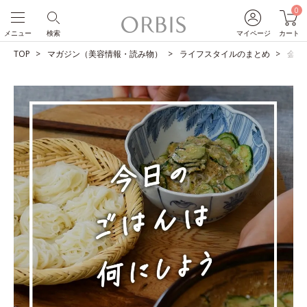
0
メニュー
検索
マイページ
カート
TOP
マガジン（美容情報・読み物）
ライフスタイルのまとめ
金ゴ