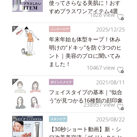
使ってさらなる美肌に！おす
すめプラスワンアイテム4選
1828 view
2025/12/25
インナーケア
年末年始も体型キープ！休み
明けの“ドキッ”を防ぐ3つのヒ
ント｜美容のプロに聞いてみ
ました！
10467 view
2021/08/11
ポイントメイク
フェイスタイプの基本｜“似合
う”が見つかる16種類の顔印象
238957 view
2025/08/22
スキンケア
【30秒ショート動画】新・シ