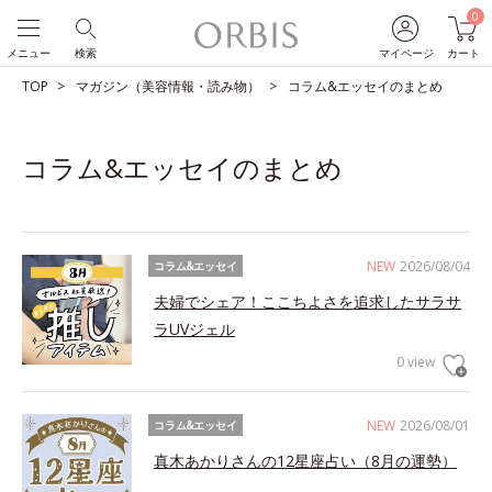
0
メニュー
検索
マイページ
カート
TOP
マガジン（美容情報・読み物）
コラム&エッセイのまとめ
コラム&エッセイのまとめ
NEW
2026/08/04
コラム&エッセイ
夫婦でシェア！ここちよさを追求したサラサ
ラUVジェル
0 view
NEW
2026/08/01
コラム&エッセイ
真木あかりさんの12星座占い（8月の運勢）