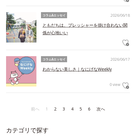
2026/06/18
コラム&エッセイ
ともだちは、プレッシャーを掛け合わない関
係が心地いい
2026/06/17
コラム&エッセイ
わからない美しさ｜なにげなWeekly
0 view
前へ
1
2
3
4
5
6
次へ
カテゴリで探す