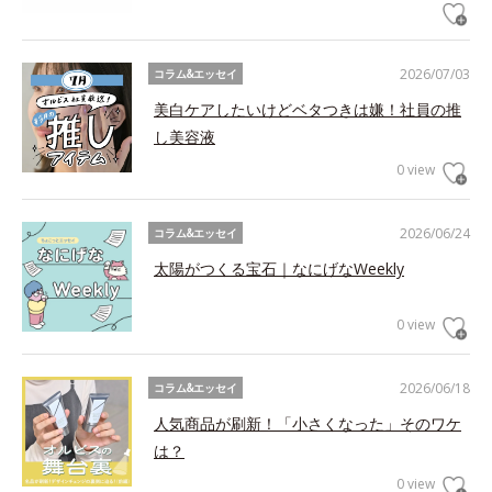
2026/07/03
コラム&エッセイ
美白ケアしたいけどベタつきは嫌！社員の推
し美容液
0 view
2026/06/24
コラム&エッセイ
太陽がつくる宝石｜なにげなWeekly
0 view
2026/06/18
コラム&エッセイ
人気商品が刷新！「小さくなった」そのワケ
は？
0 view