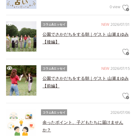
0 view
NEW
2026/07/31
コラム&エッセイ
公園でさかだちをする朝｜ゲスト 山瀬まゆみ
【後編】
NEW
2026/07/15
コラム&エッセイ
公園でさかだちをする朝｜ゲスト 山瀬まゆみ
【前編】
2026/07/06
コラム&エッセイ
余ったポイント、子どもたちに届けません
か？