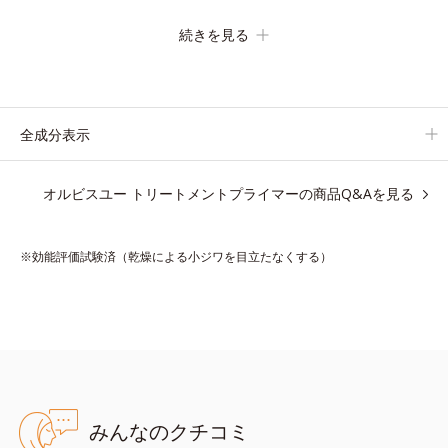
の化粧下地です。
続きを見る
保湿成分が肌全層(*2)に働きかけて、肌のうるおいをグンとアッ
プ＆リッチなクリームのようにぴたっと密着。乾燥による小ジワ
を目立たなく(*1)し、つるんとしたハリ肌に仕上げます。
むやみに隠すのではなくふわりと光を拡散させ、メイク×スキン
全成分表示
ケアのW効果で軽やかな美肌を印象づけます。
紫外線吸収剤フリーなのに高SPF値、さらにスキンプロテクト複
オルビスユー トリートメントプライマーの商品Q&Aを見る
合成分(*3)が、ブルーライト、紫外線、大気中の微粒子汚れなど
の外的ダメージから肌表面をガードします。
※効能評価試験済（乾燥による小ジワを目立たなくする）
【カバー効果】
保湿性凹凸カバー複合成分(*4)
肌悩みが気になる時でも、ただ隠すだけでなく、乾きやすい肌に
うるおいを届けながら、光拡散効果で乾燥小ジワや毛穴もカバー
します。
【ラスティング効果】
みんなのクチコミ
皮脂選択テカリ防止成分(*5)