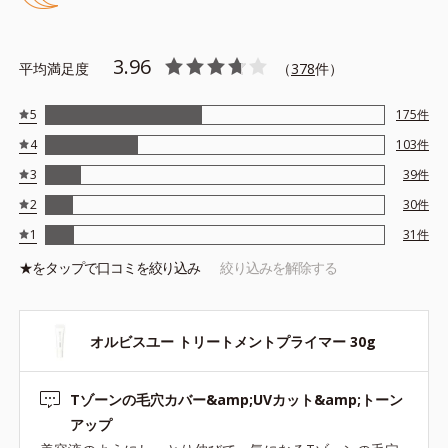
テカリの主成分を選択的に吸収し、うるおいはしっかり残すこと
でカバー力を保ちます。
3.96
平均満足度
（
378
件）
*1 メイク効果による
5
175
件
*2 角層の範囲内
4
103
件
*3 スキンプロテクト※複合成分配合＝肌を保護し、乾燥を防ぐ
複合成分 ※ ビルベリー葉エキス、タベブイアインペチギノサ
3
39
件
樹皮エキス
2
30
件
*4 グリセリルグルコシド（保湿成分）、（ジメチコン／ビニル
1
31
件
ジメチコン）クロスポリマー、ジメチコン（カバー成分）
★を
タップ
で口コミを絞り込み
絞り込みを解除する
*5 アクリレーツコポリマー
オルビスユー トリートメントプライマー 30g
●無香料 ●酸化しやすい油分不使用 ●紫外線吸収剤不使用 ●パラベ
Tゾーンの毛穴カバー&amp;UVカット&amp;トーン
ンフリー
●SPF50・PA+++
アップ
●セイヨウナシ果汁エキス*1＝保湿成分 ●カンゾウ葉エキス＝保湿