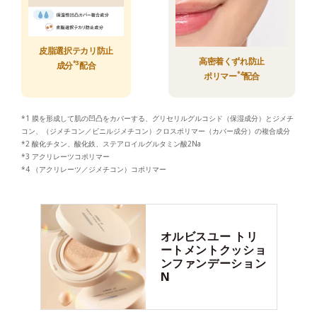
皮脂選択テカリ防止
高密着くずれ防止
*3
成分
配合
*4
ポリマー
配合
*1 膜を形成して肌の凹凸をカバーする、グリセリルグルコシド（保湿成分）とジメチ
コン、（ジメチコン／ビニルジメチコン）クロスポリマー（カバー成分）の複合成分
*2 酸化チタン、酸化鉄、ステアロイルグルタミン酸2Na
*3 アクリレーツコポリマー
*4 （アクリレーツ／ジメチコン）コポリマー
オルビスユー
トリ
ートメントクッショ
ンファンデーション
N