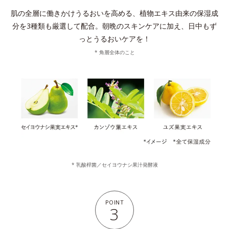
肌の全層に働きかけうるおいを高める、植物エキス由来の保湿成
分を3種類も厳選して配合。
朝晩のスキンケアに加え、日中もず
っとうるおいケアを！
* 角層全体のこと
* 乳酸桿菌／セイヨウナシ果汁発酵液
POINT
3