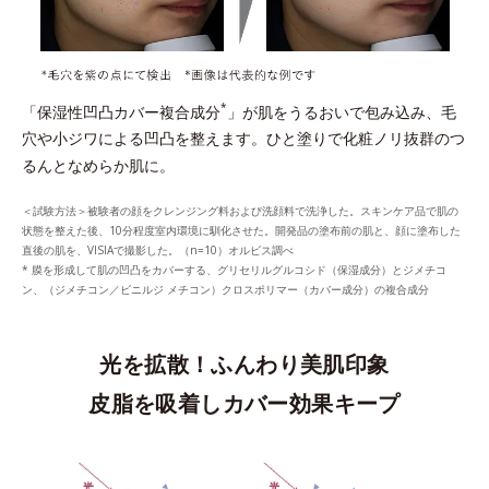
*
「保湿性凹凸カバー複合成分
」が肌をうるおいで包み込み、毛
穴や小ジワによる凹凸を整えます。ひと塗りで化粧ノリ抜群のつ
るんとなめらか肌に。
＜試験方法＞被験者の顔をクレンジング料および洗顔料で洗浄した。スキンケア品で肌の
状態を整えた後、10分程度室内環境に馴化させた。開発品の塗布前の肌と、顔に塗布した
直後の肌を、VISIAで撮影した。（n=10）オルビス調べ
* 膜を形成して肌の凹凸をカバーする、グリセリルグルコシド（保湿成分）とジメチコ
ン、（ジメチコン／ビニルジ メチコン）クロスポリマー（カバー成分）の複合成分
光を拡散！ふんわり美肌印象
皮脂を吸着しカバー効果キープ