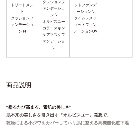
クッションフ
トリートメン
ットファンデ
ァンデーショ
ト
ーションN
ン N
クッションフ
タイムレスフ
オルビスユー
ァンデーショ
ィットファン
カラースキン
ン N
デーションUV
ケア
マスクフ
ァンデーショ
ン
商品説明
“塗るたび高まる、素肌の美しさ”
肌本来の美しさを引き出す『オルビスユー』発想で、
乾燥による小ジワをカバーしてハリ肌に整える高機能化粧下地
毛穴や小ジワの凹凸をつるんとなめらかに(*1)。スキンケア発想