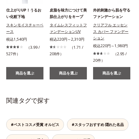
仕上がりUP！うるお
皮脂を味方につけて美
外的刺激から肌を守る
い化粧下地
肌仕上がりをキープ
ファンデーション
スキンモイスチャーベ
タイムレスフィットフ
クリアフル エッセン
ース
ァンデーションUV
ス カバー ファンデー
ション
税込1,540円
税込220円～2,310円
税込220円～1,980円
（3.99 /
（1.71 /
527件）
208件）
（2.95 /
1
20件）
商品を選ぶ
商品を選ぶ
商品を選ぶ
関連タグで探す
#ベストコスメ受賞 オルビス
#スタッフおすすめ 隠れた名品