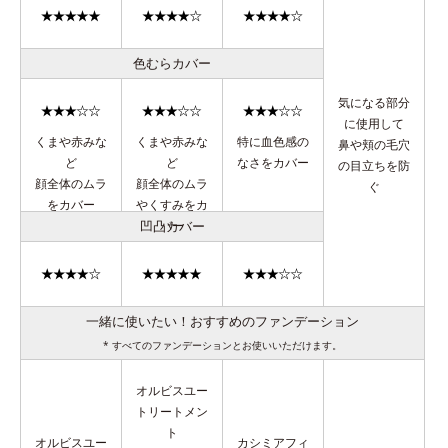
色むらカバー
気になる部分
に使用して
くまや赤みな
くまや赤みな
特に血色感の
鼻や頬の毛穴
ど
ど
なさをカバー
の目立ちを防
顔全体のムラ
顔全体のムラ
ぐ
をカバー
やくすみをカ
凹凸カバー
バー
一緒に使いたい！おすすめのファンデーション
* すべてのファンデーションとお使いいただけます。
オルビスユー
トリートメン
ト
オルビスユー
カシミアフィ