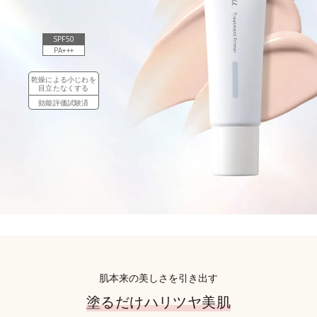
SPF50
PA+++
乾燥による小じわを
目立たなくする
効能評価試験済
肌本来の美しさを引き出す
塗るだけハリツヤ美肌