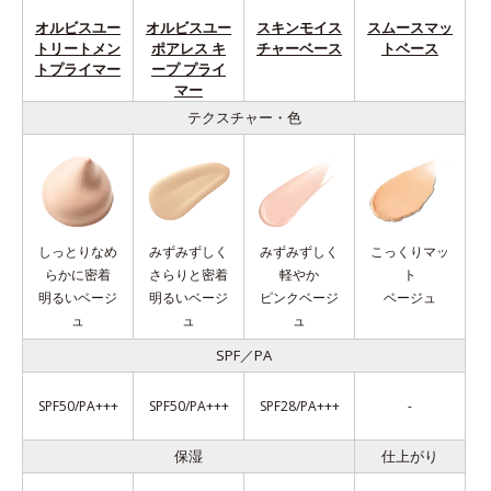
オルビスユー
オルビスユー
スキンモイス
スムースマッ
トリートメン
ポアレス キ
チャーベース
トベース
トプライマー
ープ プライ
マー
テクスチャー・色
しっとりなめ
みずみずしく
みずみずしく
こっくりマッ
らかに密着
さらりと密着
軽やか
ト
明るいベージ
明るいベージ
ピンクベージ
ベージュ
ュ
ュ
ュ
SPF／PA
SPF50/PA+++
SPF50/PA+++
SPF28/PA+++
-
保湿
仕上がり