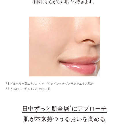
*2
不調にゆらがない肌
へ導きます。
ビルベリー葉エキス、タベブイアインペチギノサ樹皮エキス配合
うるおって明るくハリのある肌
*
日中ずっと肌全層
にアプローチ
肌が本来持つうるおいを高める