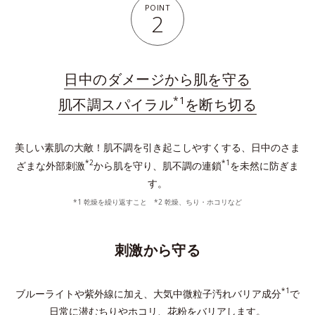
POINT
2
日中のダメージから肌を守る
*1
肌不調スパイラル
を断ち切る
美しい素肌の大敵！肌不調を引き起こしやすくする、日中のさま
*2
*1
ざまな外部刺激
から肌を守り、肌不調の連鎖
を未然に防ぎま
す。
*1 乾燥を繰り返すこと *2 乾燥、ちり・ホコリなど
刺激から守る
*1
ブルーライトや紫外線に加え、大気中微粒子汚れバリア成分
で
日常に潜むちりやホコリ、花粉をバリアします。