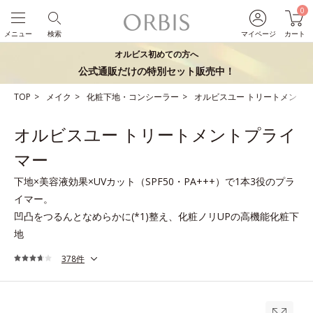
0
メニュー
検索
マイページ
カート
オルビス初めての方へ
公式通販だけの特別セット販売中！
TOP
メイク
化粧下地・コンシーラー
オルビスユー トリートメント
オルビスユー トリートメントプライ
マー
下地×美容液効果×UVカット（SPF50・PA+++）で1本3役のプラ
イマー。
凹凸をつるんとなめらかに(*1)整え、化粧ノリUPの高機能化粧下
地
378件