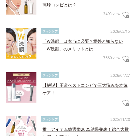
高峰コンビとは？
3493 view
2026/05/15
スキンケア
「W洗顔」は本当に必要？意外と知らない
「W洗顔」のメリットとは
7660 view
2026/04/27
スキンケア
【解説】王道ベストコンビで三大悩みを本気
ケア！
2025/11/20
スキンケア
推しアイテム総選挙2025結果発表！総合大賞