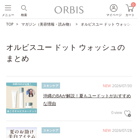
0
メニュー
検索
マイページ
カート
TOP
マガジン（美容情報・読み物）
オルビスユー ドット ウォッシュ
オルビスユー ドット ウォッシュの
まとめ
NEW
2026/07/30
スキンケア
沖縄のBAが解説！夏もユードットがおすすめ
な理由
0 view
NEW
2026/07/28
スキンケア