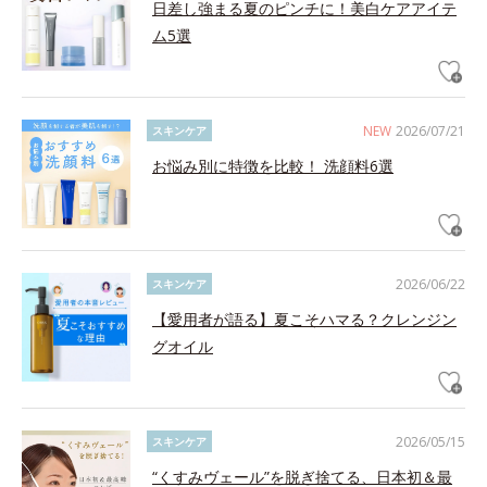
日差し強まる夏のピンチに！美白ケアアイテ
ム5選
NEW
2026/07/21
スキンケア
お悩み別に特徴を比較！ 洗顔料6選
2026/06/22
スキンケア
【愛用者が語る】夏こそハマる？クレンジン
グオイル
2026/05/15
スキンケア
“くすみヴェール”を脱ぎ捨てる、日本初＆最