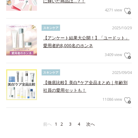
に輝いた商品は…？！
4271 view
2025/10/29
スキンケア
【アンケート結果大公開！】「ユードット」
愛用者約8,000名のホンネ
3409 view
2025/09/04
スキンケア
【徹底比較】美白*ケア全品まとめ｜年齢別
社員の愛用セットも！
11086 view
前へ
1
2
3
4
次へ