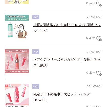
0 view
2026/06/26
ヘア
【夏の頭皮悩みに】爽快！HOWTO 頭皮クレ
ンジング
0 view
2026/06/20
ヘア
ヘアケアシリーズ使い方ガイド｜使用ステッ
プも解説
0 view
2026/04/24
ヘア
限定ボトル発売中！大ヒットヘアケア
HOWTO