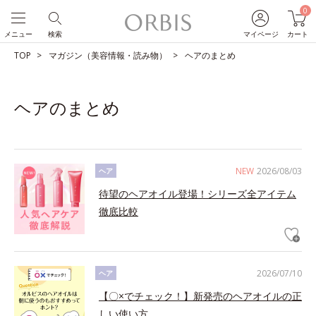
0
メニュー
検索
マイページ
カート
TOP
マガジン（美容情報・読み物）
ヘアのまとめ
ヘアのまとめ
NEW
2026/08/03
ヘア
待望のヘアオイル登場！シリーズ全アイテム
徹底比較
2026/07/10
ヘア
【〇×でチェック！】新発売のヘアオイルの正
しい使い方