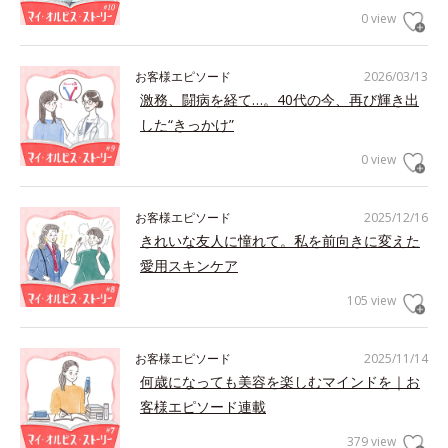
0 view
お客様エピソード
2026/03/13
激務、闘病を経て…。40代の今、再び輝き出
した“きっかけ”
0 view
お客様エピソード
2025/12/16
きれいな友人に憧れて。私を前向きに変えた
愛用スキンケア
105 view
お客様エピソード
2025/11/14
何歳になっても美容を楽しむマインドを｜お
客様エピソード連載
379 view