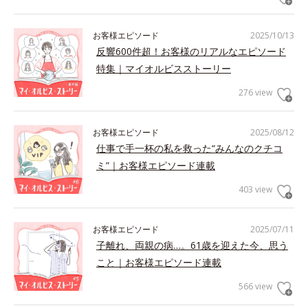
お客様エピソード
2025/10/13
反響600件超！お客様のリアルなエピソード
特集｜マイオルビスストーリー
276 view
お客様エピソード
2025/08/12
仕事で手一杯の私を救った“みんなのクチコ
ミ”｜お客様エピソード連載
403 view
お客様エピソード
2025/07/11
子離れ、両親の病…。61歳を迎えた今、思う
こと｜お客様エピソード連載
566 view