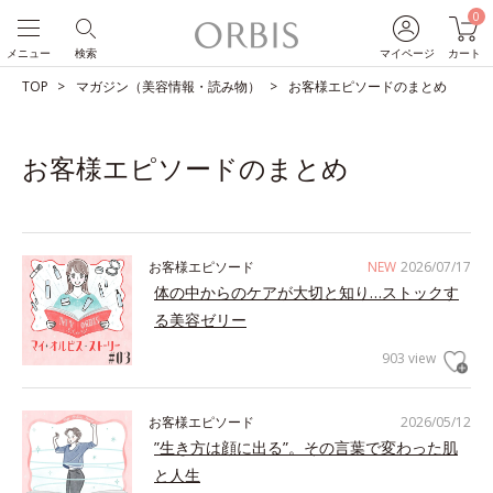
0
メニュー
検索
マイページ
カート
TOP
マガジン（美容情報・読み物）
お客様エピソードのまとめ
お客様エピソードのまとめ
お客様エピソード
NEW
2026/07/17
体の中からのケアが大切と知り…ストックす
る美容ゼリー
903 view
お客様エピソード
2026/05/12
”生き方は顔に出る”。その言葉で変わった肌
と人生