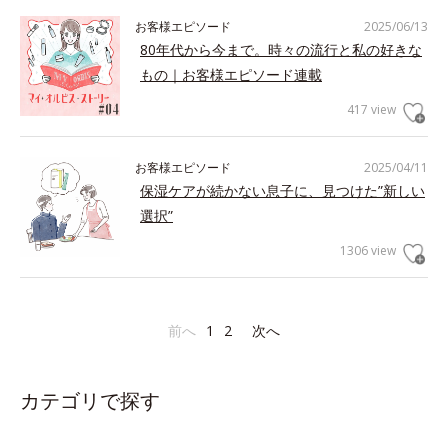
お客様エピソード
2025/06/13
80年代から今まで。時々の流行と私の好きな
もの｜お客様エピソード連載
417 view
お客様エピソード
2025/04/11
保湿ケアが続かない息子に、見つけた”新しい
選択”
1306 view
前へ
1
2
次へ
カテゴリで探す