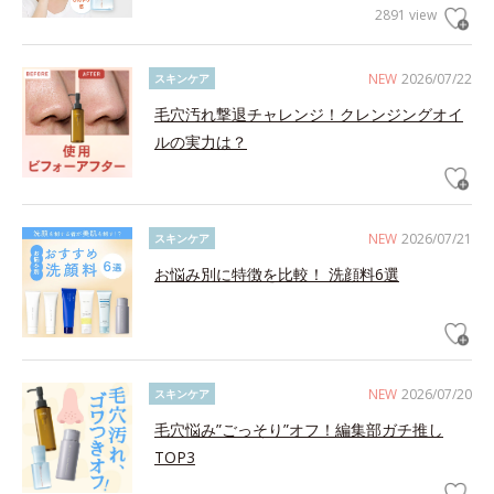
2891 view
NEW
2026/07/22
スキンケア
毛穴汚れ撃退チャレンジ！クレンジングオイ
ルの実力は？
NEW
2026/07/21
スキンケア
お悩み別に特徴を比較！ 洗顔料6選
NEW
2026/07/20
スキンケア
毛穴悩み”ごっそり”オフ！編集部ガチ推し
TOP3