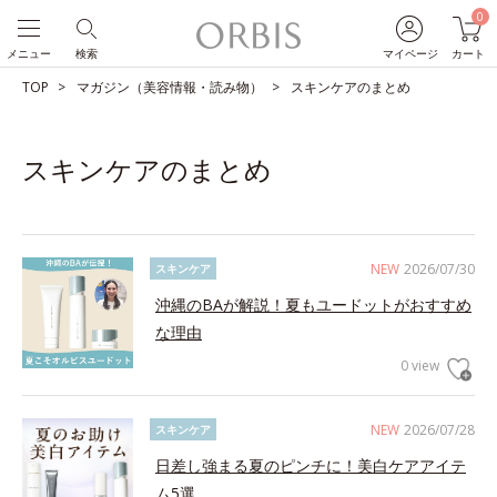
0
メニュー
検索
マイページ
カート
TOP
マガジン（美容情報・読み物）
スキンケアのまとめ
スキンケアのまとめ
NEW
2026/07/30
スキンケア
沖縄のBAが解説！夏もユードットがおすすめ
な理由
0 view
NEW
2026/07/28
スキンケア
日差し強まる夏のピンチに！美白ケアアイテ
ム5選