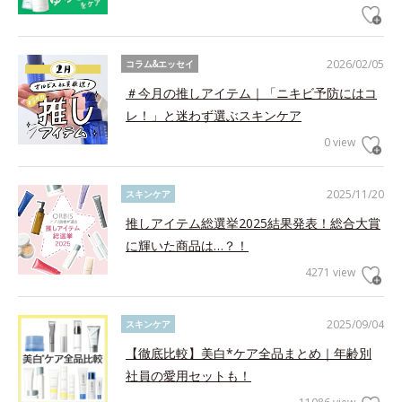
2026/02/05
コラム&エッセイ
＃今月の推しアイテム｜「ニキビ予防にはコ
レ！」と迷わず選ぶスキンケア
0 view
2025/11/20
スキンケア
推しアイテム総選挙2025結果発表！総合大賞
に輝いた商品は…？！
4271 view
2025/09/04
スキンケア
【徹底比較】美白*ケア全品まとめ｜年齢別
社員の愛用セットも！