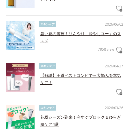
2026/06/02
スキンケア
暑い夏の裏技！ひんやり「冷やしユー」のス
スメ
7958 view
2026/04/27
スキンケア
【解説】王道ベストコンビで三大悩みを本気
ケア！
2026/03/26
スキンケア
花粉シーズン到来！今すぐブロック＆ゆらぎ
肌ケア4選