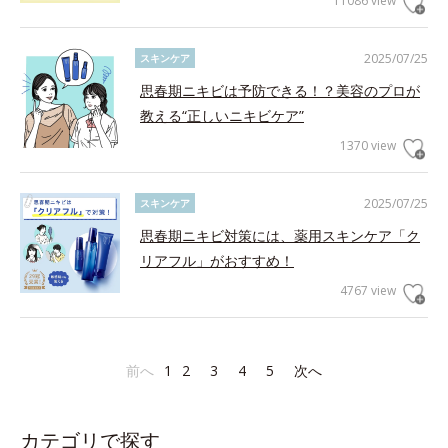
11086 view
2025/07/25
スキンケア
思春期ニキビは予防できる！？美容のプロが
教える“正しいニキビケア”
1370 view
2025/07/25
スキンケア
思春期ニキビ対策には、薬用スキンケア「ク
リアフル」がおすすめ！
4767 view
前へ
1
2
3
4
5
次へ
カテゴリで探す