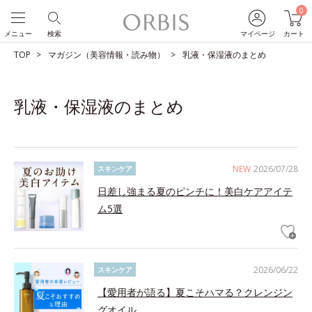
0
メニュー
検索
マイページ
カート
TOP
マガジン（美容情報・読み物）
乳液・保湿液のまとめ
乳液・保湿液のまとめ
NEW
2026/07/28
スキンケア
日差し強まる夏のピンチに！美白ケアアイテ
ム5選
2026/06/22
スキンケア
【愛用者が語る】夏こそハマる？クレンジン
グオイル