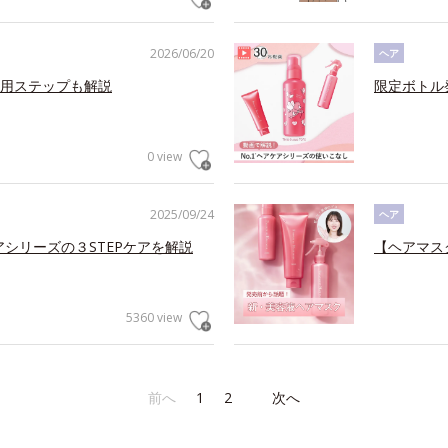
2026/06/20
ヘア
用ステップも解説
限定ボトル
0 view
2025/09/24
ヘア
アシリーズの３STEPケアを解説
【ヘアマス
5360 view
前へ
1
2
次へ