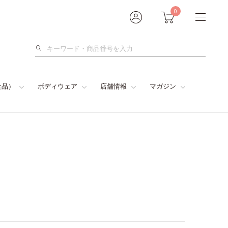
0
検
索
食品）
ボディウェア
店舗情報
マガジン