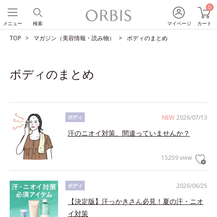
0
メニュー
検索
マイページ
カート
TOP
マガジン（美容情報・読み物）
ボディのまとめ
ボディのまとめ
NEW
2026/07/13
ボディ
汗のニオイ対策、間違っていませんか？
15259 view
2026/06/25
ボディ
【決定版】汗っかきさん必見！夏の汗・ニオ
イ対策