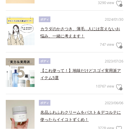
3290 view
2024/01/30
ボディ
カラダのかさつき、薄毛…人には言えないお
悩み、一緒に考えます！
747 view
2023/07/26
ボディ
【これ使って！】地味だけどスゴイ実用派ア
イテム5選
10767 view
2023/06/06
ボディ
名品ふわふわクリームをバスト＆デコルテに
使ったらイイコトずくめ！
3728 view