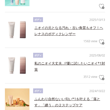
2025/10/13
ボディ
ニオイの元となる汚れ・古い角質もオフ！ヘ
レナスのボディクレンザー
1563 view
2025/08/02
ボディ
私のニオイ大丈夫…!?夏に試したいニオイ*1対
策
3512 view
2024/10/22
ボディ
ふんわり自然ないい匂い*1を叶える「落と
す」「纏う」の２ステップケア