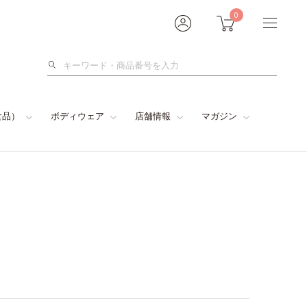
0
検
索
食品）
ボディウェア
店舗情報
マガジン