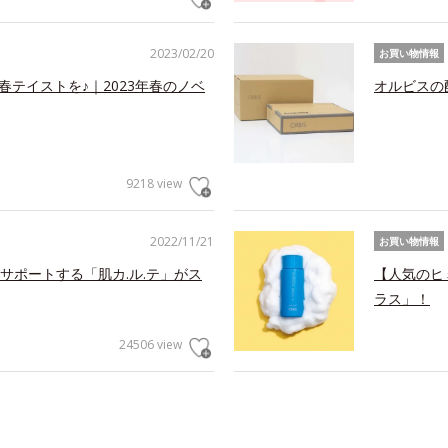
2023/02/20
お買い物情報
春テイストを♪｜2023年春のノベ
オルビスの
9218 view
2022/11/21
お買い物情報
サポートする「肌カ.ル.テ」がス
【人気のヒ
ラス」！
24506 view