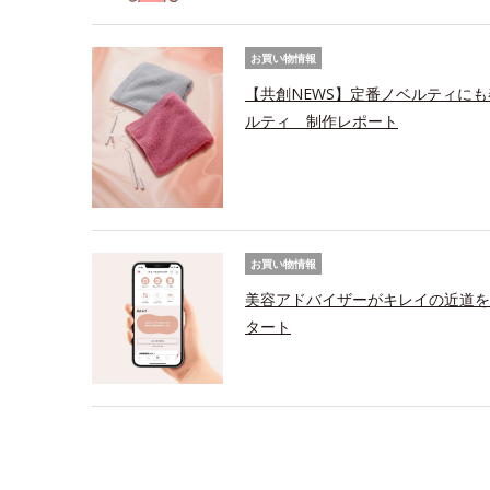
お買い物情報
【共創NEWS】定番ノベルティにも
ルティ 制作レポート
お買い物情報
美容アドバイザーがキレイの近道を
タート