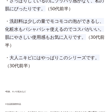
・
さっぱりしているのにツッパリ感がなく、私の
肌にぴったりです。
（50代前半）
・
洗顔料は少しの量でモコモコの泡ができるし、
化粧水もバシャバシャ使えるのでコスパがいい。
肌にやさしい使用感もお気に入りです。
（30代前
半）
・
大人ニキビにはやっぱりこのシリーズです。
（30代前半）
*乾燥、キメの乱れなど
※全品医薬部外品
クリアフル ウォッシュ、​クリアフル ローション、クリアフル モイスチャー：グリチルリチン酸2K配合＝ニキビ・