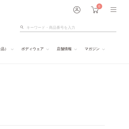
0
検
索
食品）
ボディウェア
店舗情報
マガジン