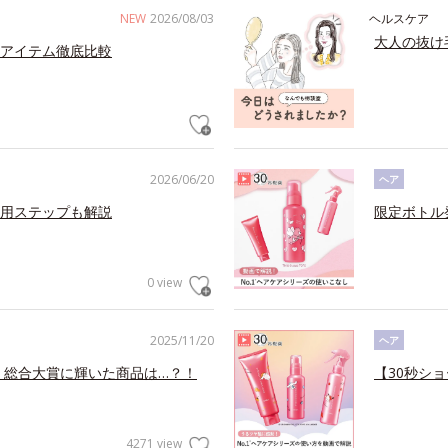
NEW
2026/08/03
ヘルスケア
大人の抜け
アイテム徹底比較
2026/06/20
ヘア
用ステップも解説
限定ボトル
0 view
2025/11/20
ヘア
！総合大賞に輝いた商品は…？！
【30秒ショ
4271 view