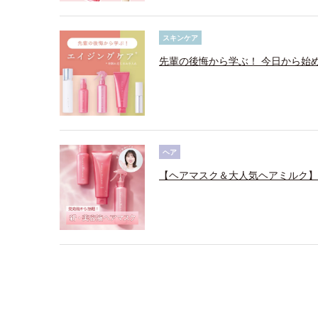
スキンケア
先輩の後悔から学ぶ！ 今日から始
ヘア
【ヘアマスク＆大人気ヘアミルク】3