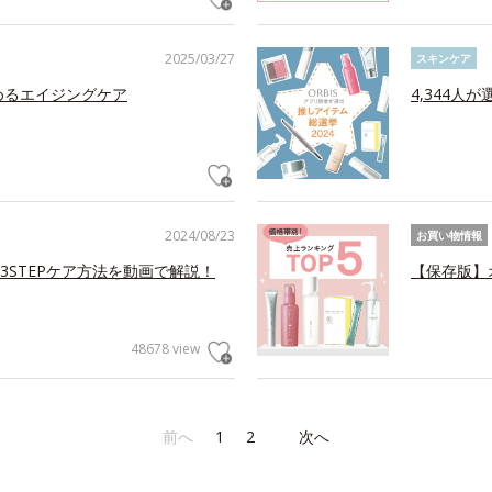
2025/03/27
スキンケア
めるエイジングケア
4,344人
2024/08/23
お買い物情報
STEPケア方法を動画で解説！
【保存版】
48678 view
前へ
1
2
次へ