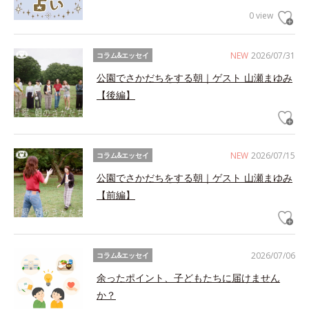
0 view
NEW
2026/07/31
コラム&エッセイ
公園でさかだちをする朝｜ゲスト 山瀬まゆみ
【後編】
NEW
2026/07/15
コラム&エッセイ
公園でさかだちをする朝｜ゲスト 山瀬まゆみ
【前編】
2026/07/06
コラム&エッセイ
余ったポイント、子どもたちに届けません
か？