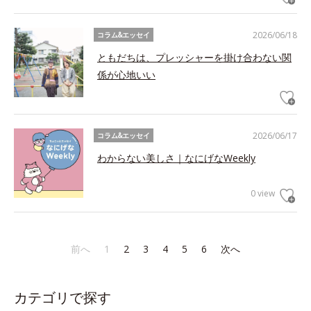
2026/06/18
コラム&エッセイ
ともだちは、プレッシャーを掛け合わない関
係が心地いい
2026/06/17
コラム&エッセイ
わからない美しさ｜なにげなWeekly
0 view
前へ
1
2
3
4
5
6
次へ
カテゴリで探す