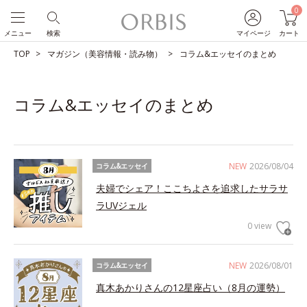
0
メニュー
検索
マイページ
カート
TOP
マガジン（美容情報・読み物）
コラム&エッセイのまとめ
コラム&エッセイのまとめ
NEW
2026/08/04
コラム&エッセイ
夫婦でシェア！ここちよさを追求したサラサ
ラUVジェル
0 view
NEW
2026/08/01
コラム&エッセイ
真木あかりさんの12星座占い（8月の運勢）