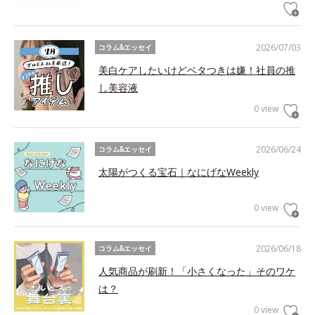
2026/07/03
コラム&エッセイ
美白ケアしたいけどベタつきは嫌！社員の推
し美容液
0 view
2026/06/24
コラム&エッセイ
太陽がつくる宝石｜なにげなWeekly
0 view
2026/06/18
コラム&エッセイ
人気商品が刷新！「小さくなった」そのワケ
は？
0 view