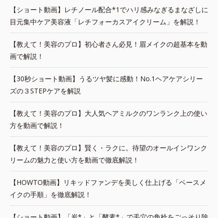
【ショート動画】レチノール配合*1でハリ感みなぎるまなざしに
目元集中ケア美容液「レチフォーカスアイクリーム」を解説！
【教えて！美容のプロ】初心者さん必見！眉メイクの超基本を動
画で解説！
【30秒ショート動画】うるツヤ髪に感動！No.1ヘアケアシリー
ズの３STEPケアを解説
【教えて！美容のプロ】大人気ヘアミルクのワンランク上の使い
方を動画で解説！
【教えて！美容のプロ】賢く・ラクに。待望のオールインワンク
リームの魅力と使い方を動画で徹底解説！
【HOWTO動画】リキッドファンデを美しく仕上げる「ベースメ
イクの手順」を徹底解説！
【ショート動画】「炭*」と「酵素*」で毛穴の角栓をごっそり除