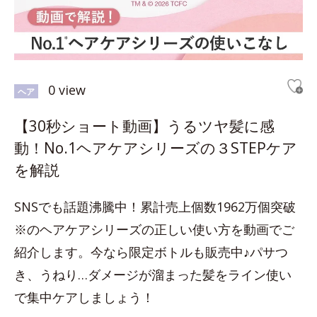
0 view
ヘア
【30秒ショート動画】うるツヤ髪に感
動！No.1ヘアケアシリーズの３STEPケア
を解説
SNSでも話題沸騰中！累計売上個数1962万個突破
※のヘアケアシリーズの正しい使い方を動画でご
紹介します。今なら限定ボトルも販売中♪パサつ
き、うねり…ダメージが溜まった髪をライン使い
で集中ケアしましょう！