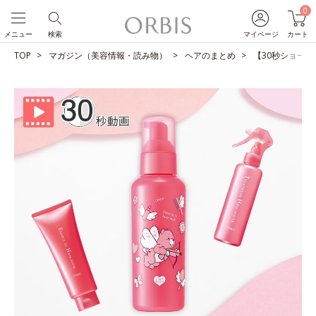
0
メニュー
検索
マイページ
カート
TOP
マガジン（美容情報・読み物）
ヘアのまとめ
【30秒ショート