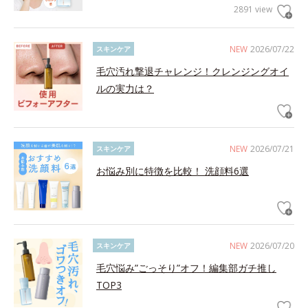
2891 view
NEW
2026/07/22
スキンケア
毛穴汚れ撃退チャレンジ！クレンジングオイ
ルの実力は？
NEW
2026/07/21
スキンケア
お悩み別に特徴を比較！ 洗顔料6選
NEW
2026/07/20
スキンケア
毛穴悩み”ごっそり”オフ！編集部ガチ推し
TOP3