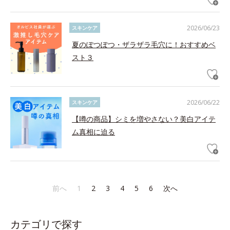
2026/06/23
スキンケア
夏のぽつぽつ・ザラザラ毛穴に！おすすめベ
スト３
2026/06/22
スキンケア
【噂の商品】シミを増やさない？美白アイテ
ム真相に迫る
前へ
1
2
3
4
5
6
次へ
カテゴリで探す