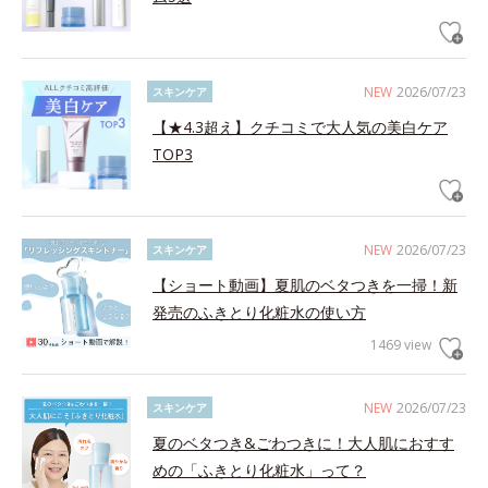
NEW
2026/07/23
スキンケア
【★4.3超え】クチコミで大人気の美白ケア
TOP3
NEW
2026/07/23
スキンケア
【ショート動画】夏肌のベタつきを一掃！新
発売のふきとり化粧水の使い方
1469 view
NEW
2026/07/23
スキンケア
夏のベタつき&ごわつきに！大人肌におすす
めの「ふきとり化粧水」って？