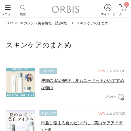
0
メニュー
検索
マイページ
カート
TOP
マガジン（美容情報・読み物）
スキンケアのまとめ
スキンケアのまとめ
NEW
2026/07/30
スキンケア
沖縄のBAが解説！夏もユードットがおすすめ
な理由
0 view
NEW
2026/07/28
スキンケア
日差し強まる夏のピンチに！美白ケアアイテ
ム5選