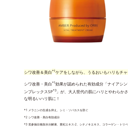
*1
シワ改善＆美白
ケアをしながら、うるおいもハリもチャ
*1
シワ改善・美白
効果が認められた有効成分「ナイアシン
*3
ンプレックスSP
」が、大人世代の肌にハリとやわらか
な明るいハリ肌に！
*1 メラニンの生成を抑え、シミ・ソバカスを防ぐ
*2 シワ改善・美白有効成分
*3 党参抽出物加水分解液、黄杞エキス-2、シナノキエキス、コラーゲン・トリ