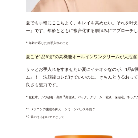
夏でも手軽にここちよく、キレイを高めたい。それを叶え
ー』です。年齢とともに複合化する肌悩みにアプローチし
* 年齢に応じたお手入れのこと
夏こそ1品6役*の高機能オールインワンクリームが大活躍
サッとお手入れをすませたい夏にイチオシなのが、1品6
ム』！ 洗顔後コレだけでいいのに、きちんとうるおって
良さも魅力です。
*1
* 化粧水、シワ改善・美白
美容液、パック、クリーム、乳液・保湿液、ネック
*1 メラニンの生成を抑え、シミ・ソバカスを防ぐ
*2 首のうるおいケアとして