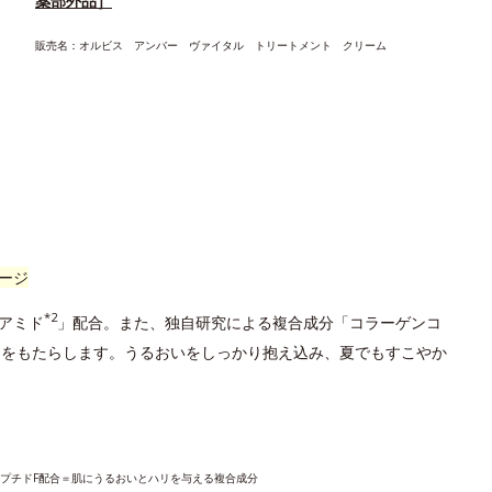
薬部外品］
販売名：オルビス アンバー ヴァイタル トリートメント クリーム
ージ
*2
アミド
」配合。また、独自研究による複合成分「コラーゲンコ
さをもたらします。うるおいをしっかり抱え込み、夏でもすこやか
ペプチドF配合＝肌にうるおいとハリを与える複合成分