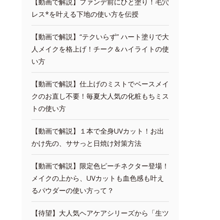
【動画で解説】ファンデ前にひと塗り！毛穴
レス*を叶える下地の使い方を伝授
【動画で解説】“テクいらず” ハート塗りで大
人メイクを格上げ！チーク＆ハイライトの使
い方
【動画で解説】仕上げのミストでベースメイ
クのお直し不要！毎夏大人気の化粧もちミス
トの使い方
【動画で解説】１本で全身UVカット！お出
かけ先の、ササっと日焼け対策方法
【動画で解説】限定色ピーチネクター登場！
メイクの上から、UVカットも血色感も叶え
るパウダーの使い方って？
【待望】大人気ヘアケアシリーズから「生ツ