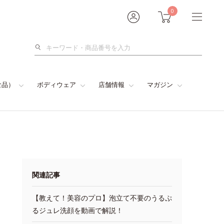
0
検
索
食品）
ボディウェア
店舗情報
マガジン
関連記事
【教えて！美容のプロ】泡立て不要のうるぷ
るジュレ洗顔を動画で解説！