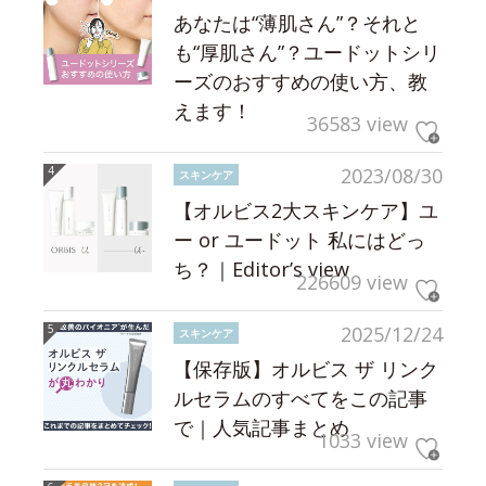
あなたは“薄肌さん”？それと
も“厚肌さん”？ユードットシリ
ーズのおすすめの使い方、教
えます！
36583 view
2023/08/30
スキンケア
【オルビス2大スキンケア】ユ
ー or ユードット 私にはどっ
ち？｜Editor’s view
226609 view
2025/12/24
スキンケア
【保存版】オルビス ザ リンク
ルセラムのすべてをこの記事
で｜人気記事まとめ
1033 view