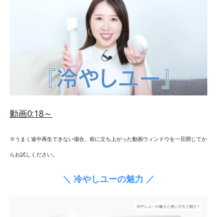
動画0:18～
※うまく途中再生できない場合、前に立ち上がった動画ウィンドウを一旦閉じてか
らお試しください。
＼ 冷やしユーの魅力 ／