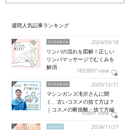
週間人気記事ランキング
2024/03/18
ライフスタイル
リンパの流れを図解！正しい
リンパマッサージでむくみを
解消
1833897 view
2025/12/11
ライフスタイル
マシンガンズ滝沢さんに聞
く、古いコスメの捨て方は？
｜コスメの断捨離・捨て方編
65891 view
2024/11/27
スキンケア