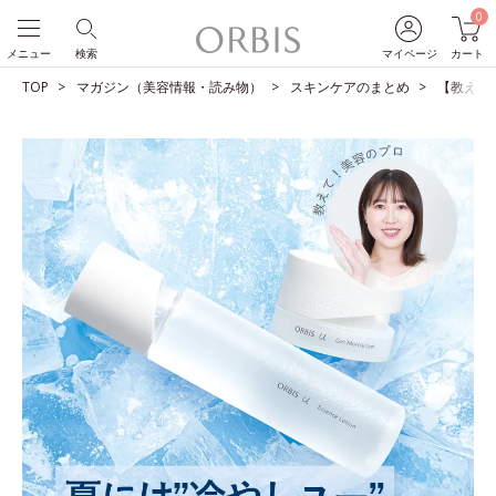
0
メニュー
検索
マイページ
カート
TOP
マガジン（美容情報・読み物）
スキンケアのまとめ
【教えて