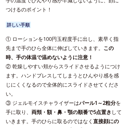
手の温度でひんやり感が半減しないように、顔に
つけるのポイント！
詳しい手順
① ローションを100円玉程度手に出し、素早く指
先まで手のひら全体に伸ばしていきます。
この
時、手の体温で温めないように注意！
② 乾燥しやすい頬からスライドさせるようにつけ
ます。ハンドプレスしてしまうとひんやり感を感
じにくくなるので全体的にスライドさせてくださ
い。
③ ジェルモイスチャライザーは
パール1～2粒分
を
手に取り、
両頬・額・鼻・顎の順番で5点置き
して
いきます。手のひらに取るのではなく
直接顔にの