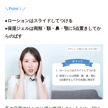
＼Point！／
●ローションはスライドしてつける
●保湿ジェルは両頬・額・鼻・顎に5点置きしてか
らのばす