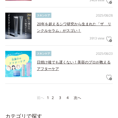
3409 view
2025/08/28
スキンケア
20年を超えるシワ研究から生まれた「ザ リ
ンクルセラム」がスゴい！
3913 view
2025/08/23
スキンケア
日焼け後でも遅くない！美容のプロが教える
アフターケア
前へ
1
2
3
4
次へ
カテゴリで探す