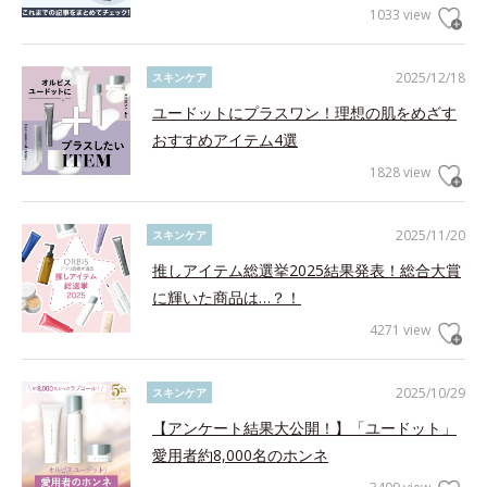
1033 view
2025/12/18
スキンケア
ユードットにプラスワン！理想の肌をめざす
おすすめアイテム4選
1828 view
2025/11/20
スキンケア
推しアイテム総選挙2025結果発表！総合大賞
に輝いた商品は…？！
4271 view
2025/10/29
スキンケア
【アンケート結果大公開！】「ユードット」
愛用者約8,000名のホンネ