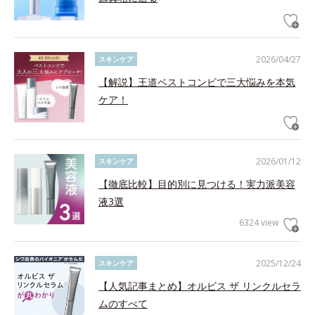
2026/04/27
スキンケア
【解説】王道ベストコンビで三大悩みを本気
ケア！
2026/01/12
スキンケア
【徹底比較】目的別に見つける！実力派美容
液3選
6324 view
2025/12/24
スキンケア
【人気記事まとめ】オルビス ザ リンクルセラ
ムのすべて