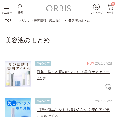
0
メニュー
検索
マイページ
カート
TOP
マガジン（美容情報・読み物）
美容液のまとめ
美容液のまとめ
NEW
2026/07/28
スキンケア
日差し強まる夏のピンチに！美白ケアアイテ
ム5選
2026/06/22
スキンケア
【噂の商品】シミを増やさない？美白アイテ
ム真相に迫る