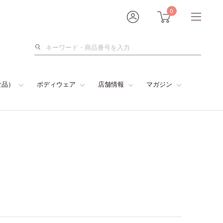
0
検
索
食品）
ボディウェア
店舗情報
マガジン