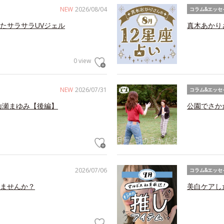
NEW
2026/08/04
コラム&エッセ
たサラサラUVジェル
真木あかり
0 view
NEW
2026/07/31
コラム&エッセ
山瀬まゆみ【後編】
公園でさか
2026/07/06
コラム&エッセ
ませんか？
美白ケアし