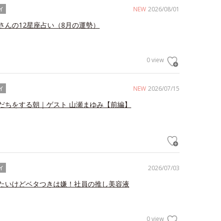
NEW
2026/08/01
イ
さんの12星座占い（8月の運勢）
0 view
NEW
2026/07/15
イ
だちをする朝｜ゲスト 山瀬まゆみ【前編】
2026/07/03
イ
たいけどベタつきは嫌！社員の推し美容液
0 view