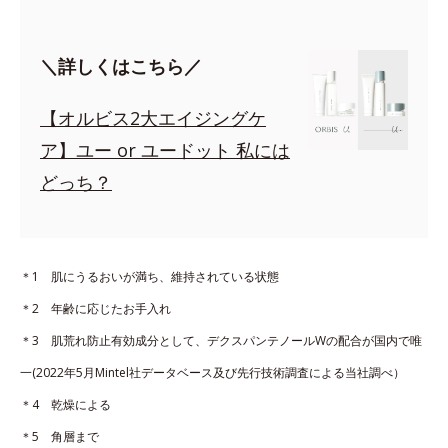
＼詳しくはこちら／
【オルビス2大エイジングケ
ア】ユー or ユードット 私には
どっち？
＊1 肌にうるおいが満ち、維持されている状態
＊2 年齢に応じたお手入れ
＊3 肌荒れ防止有効成分として、デクスパンテノールWの配合が国内で唯
一(2022年5月Mintel社データベース及び先行技術調査による当社調べ）
＊4 乾燥による
＊5 角層まで