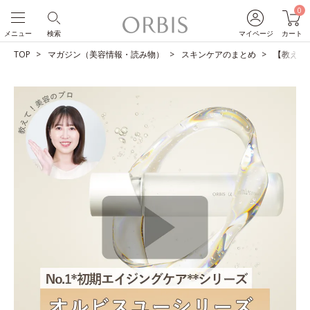
0
メニュー
検索
マイページ
カート
TOP
マガジン（美容情報・読み物）
スキンケアのまとめ
【教えて