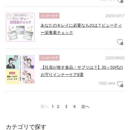
2025/10/17
インナーケア
あなたのキレイに必要なものは？ビューティ
ー栄養素チェック
2025/09/29
インナーケア
【社員が推す食品・サプリは？】30～50代の
お守りインナーケア8選
1602 view
前へ
1
2
3
4
次へ
カテゴリで探す