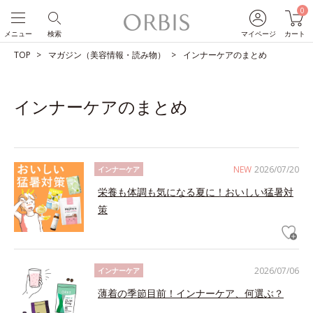
0
メニュー
検索
マイページ
カート
TOP
マガジン（美容情報・読み物）
インナーケアのまとめ
インナーケアのまとめ
NEW
2026/07/20
インナーケア
栄養も体調も気になる夏に！おいしい猛暑対
策
2026/07/06
インナーケア
薄着の季節目前！インナーケア、何選ぶ？