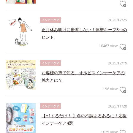
2025/12/25
インナーケア
正月休み明けに後悔しない！体型キープ3つの
ヒント
10467 view
2025/12/19
インナーケア
お客様の声で知る、オルビスインナーケアの
魅力とは？
156 view
2025/11/28
インナーケア
【+1するだけ！ 】冬の不調あるあるに！応援
インナーケア4選
1025 view