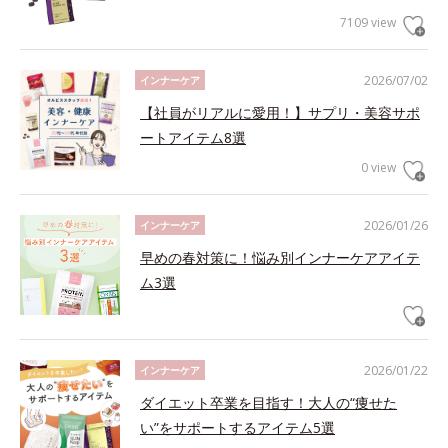
7109 view
2026/07/02
インナーケア
【社員がリアルに愛用！】サプリ・美容サポ
ートアイテム8選
0 view
2026/01/26
インナーケア
早めの春対策に！悩み別インナーケアアイテ
ム3選
2026/01/22
インナーケア
ダイエット卒業を目指す！大人の“痩せた
い”をサポートするアイテム5選