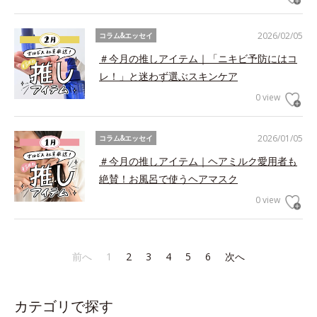
2026/02/05
コラム&エッセイ
＃今月の推しアイテム｜「ニキビ予防にはコ
レ！」と迷わず選ぶスキンケア
0 view
2026/01/05
コラム&エッセイ
＃今月の推しアイテム｜ヘアミルク愛用者も
絶賛！お風呂で使うヘアマスク
0 view
前へ
1
2
3
4
5
6
次へ
カテゴリで探す