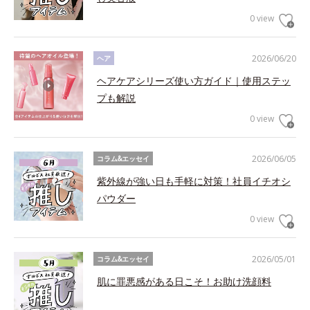
0 view
2026/06/20
ヘア
ヘアケアシリーズ使い方ガイド｜使用ステッ
プも解説
0 view
2026/06/05
コラム&エッセイ
紫外線が強い日も手軽に対策！社員イチオシ
パウダー
0 view
2026/05/01
コラム&エッセイ
肌に罪悪感がある日こそ！お助け洗顔料