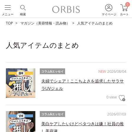
0
メニュー
検索
マイページ
カート
TOP
マガジン（美容情報・読み物）
人気アイテムのまとめ
人気アイテムのまとめ
NEW
2026/08/04
コラム&エッセイ
夫婦でシェア！ここちよさを追求したサラサ
ラUVジェル
0 view
2026/07/03
コラム&エッセイ
美白ケアしたいけどベタつきは嫌！社員の推
し美容液