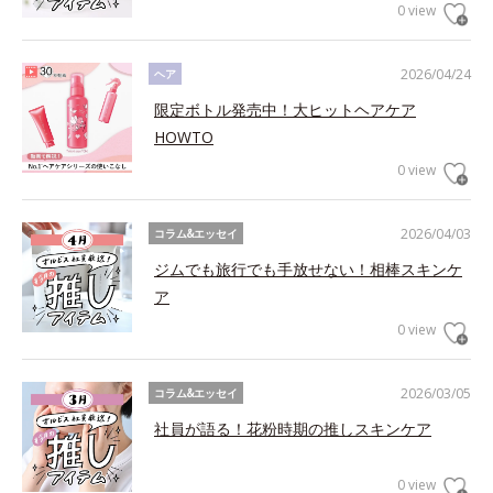
0 view
2026/04/24
ヘア
限定ボトル発売中！大ヒットヘアケア
HOWTO
0 view
2026/04/03
コラム&エッセイ
ジムでも旅行でも手放せない！相棒スキンケ
ア
0 view
2026/03/05
コラム&エッセイ
社員が語る！花粉時期の推しスキンケア
0 view