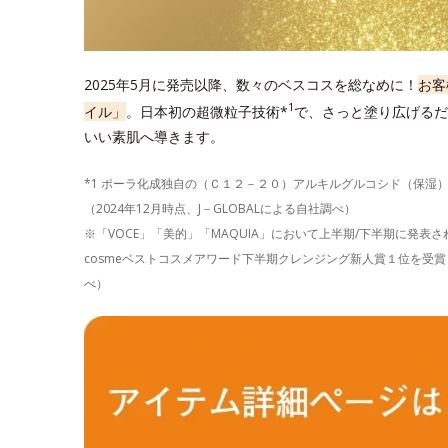
2025年5月に発売以降、数々のベスコスを総なめに！
お客
1
イル」
。日本初の超微粒子技術*
で、さっと塗り広げるだ
いい素肌へ導きます。
*1 ポーラ化成独自の（Ｃ１２－２０）アルキルグルコシド（保湿
（2024年12月時点、J－GLOBALによる自社調べ）
※「VOCE」「美的」「MAQUIA」において上半期/下半期に発
cosmeベストコスメアワード下半期クレンジング新人賞１位を受賞し
べ）