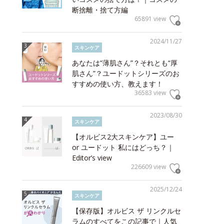
断捨離・捨て方編
65891 view
2024/11/27
スキンケア
あなたは“薄肌さん”？それとも“厚
肌さん”？ユードットシリーズのお
すすめの使い方、教えます！
36583 view
2023/08/30
スキンケア
【オルビス2大スキンケア】ユー
or ユードット 私にはどっち？｜
Editor’s view
226609 view
2025/12/24
スキンケア
【保存版】オルビス ザ リンクルセ
ラムのすべてをこの記事で｜人気