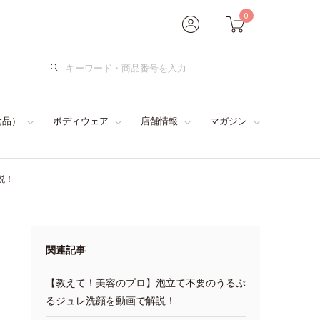
0
検
索
食品）
ボディウェア
店舗情報
マガジン
説！
関連記事
【教えて！美容のプロ】泡立て不要のうるぷ
るジュレ洗顔を動画で解説！