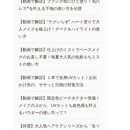
【動画で解説】ファンデ前にひと塗り！毛穴
レス*を叶える下地の使い方を伝授
【動画で解説】“テクいらず” ハート塗りで大
人メイクを格上げ！チーク＆ハイライトの使
い方
【動画で解説】仕上げのミストでベースメイ
クのお直し不要！毎夏大人気の化粧もちミス
トの使い方
【動画で解説】１本で全身UVカット！お出
かけ先の、ササっと日焼け対策方法
【動画で解説】限定色ピーチネクター登場！
メイクの上から、UVカットも血色感も叶え
るパウダーの使い方って？
【待望】大人気ヘアケアシリーズから「生ツ