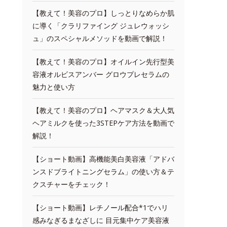
【教えて！美容のプロ】しっとりなめらか肌
に導く「クラリファイング ジュレウォッシ
ュ」のスペシャルメソッドを動画で解説！
【教えて！美容のプロ】オイルイン先行型美
容液オルビスアンバー グロウプレセラムの
魅力と使い方
【教えて！美容のプロ】ヘアマスク＆大人気
ヘアミルクを使った3STEPケア方法を動画で
解説！
【ショート動画】高機能美白美容液「アドバ
ンスドブライトニングセラム」の使い方＆テ
クスチャーをチェック！
【ショート動画】レチノール配合*1でハリ
感みなぎるまなざしに 目元集中ケア美容液