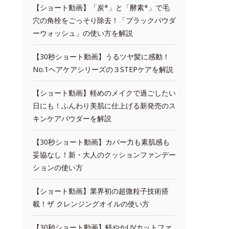
【ショート動画】「炭*」と「酵素*」で毛
穴の角栓をごっそり除去！「ブラックパウダ
ーウォッシュ」の使い方を解説
【30秒ショート動画】うるツヤ髪に感動！
No.1ヘアケアシリーズの３STEPケアを解説
【ショート動画】軽めのメイクで過ごしたい
日にも！ふんわり美肌に仕上げる新発売のス
キンケアパウダーを解説
【30秒ショート動画】カバー力も素肌感も
妥協なし！新・大人のクッションファンデー
ションの使い方
【ショート動画】業界初の超微粒子技術搭
載！ザ クレンジングオイルの使い方
【30秒ショート動画】軽やかUVカットファ