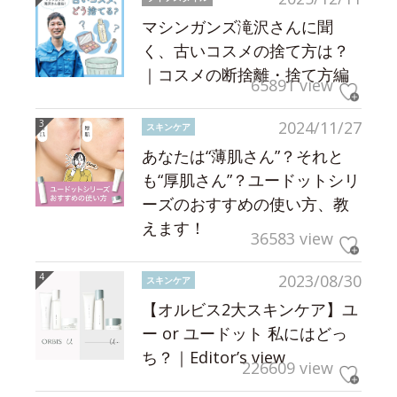
マシンガンズ滝沢さんに聞
く、古いコスメの捨て方は？
｜コスメの断捨離・捨て方編
65891 view
2024/11/27
スキンケア
あなたは“薄肌さん”？それと
も“厚肌さん”？ユードットシリ
ーズのおすすめの使い方、教
えます！
36583 view
2023/08/30
スキンケア
【オルビス2大スキンケア】ユ
ー or ユードット 私にはどっ
ち？｜Editor’s view
226609 view