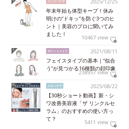
2025/12/25
インナーケア
年末年始も体型キープ！休み
明けの“ドキッ”を防ぐ3つのヒ
ント｜美容のプロに聞いてみ
ました！
10467 view
2021/08/11
ポイントメイク
フェイスタイプの基本｜“似合
う”が見つかる16種類の顔印象
238957 view
2025/08/22
スキンケア
【30秒ショート動画】新・シ
ワ改善美容液「ザ リンクルセ
ラム」のおすすめの使い方っ
て？
5411 view