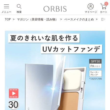
0
メニュー
検索
マイページ
カート
TOP
マガジン（美容情報・読み物）
ベースメイクのまとめ
【30