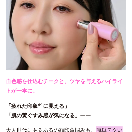
血色感を仕込むチークと、ツヤを与えるハイライ
トが一本に。
1
「疲れた印象*
に見える」
「肌の黄ぐすみ感が気になる」
——
大人世代にあるあるの顔印象悩みも、
簡単テクい