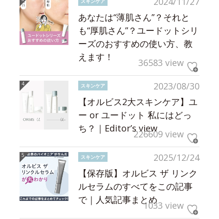
2024/11/27
スキンケア
あなたは“薄肌さん”？それと
も“厚肌さん”？ユードットシリ
ーズのおすすめの使い方、教
えます！
36583 view
2023/08/30
スキンケア
【オルビス2大スキンケア】ユ
ー or ユードット 私にはどっ
ち？｜Editor’s view
226609 view
2025/12/24
スキンケア
【保存版】オルビス ザ リンク
ルセラムのすべてをこの記事
で｜人気記事まとめ
1033 view