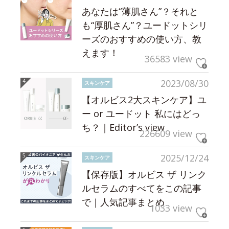
あなたは“薄肌さん”？それと
も“厚肌さん”？ユードットシリ
ーズのおすすめの使い方、教
えます！
36583 view
2023/08/30
スキンケア
【オルビス2大スキンケア】ユ
ー or ユードット 私にはどっ
ち？｜Editor’s view
226609 view
2025/12/24
スキンケア
【保存版】オルビス ザ リンク
ルセラムのすべてをこの記事
で｜人気記事まとめ
1033 view