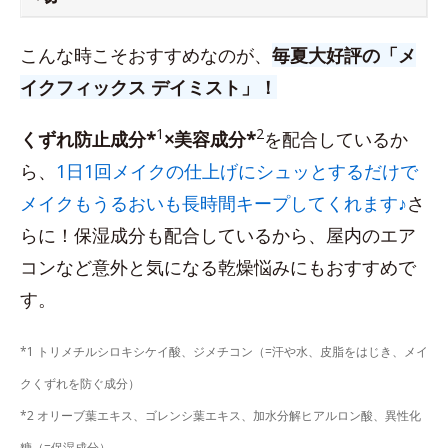
こんな時こそおすすめなのが、
毎夏大好評の「メ
イクフィックス デイミスト」！
1
2
くずれ防止成分*
×美容成分*
を配合しているか
ら、
1日1回メイクの仕上げにシュッとするだけで
メイクもうるおいも長時間キープしてくれます♪
さ
らに！保湿成分も配合しているから、屋内のエア
コンなど意外と気になる乾燥悩みにもおすすめで
す。
*1 トリメチルシロキシケイ酸、ジメチコン（=汗や水、皮脂をはじき、メイ
クくずれを防ぐ成分）
*2 オリーブ葉エキス、ゴレンシ葉エキス、加水分解ヒアルロン酸、異性化
糖（=保湿成分）