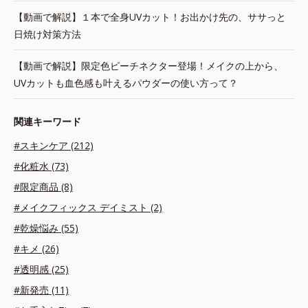
【動画で解説】１本で全身UVカット！お出かけ先の、ササっと
日焼け対策方法
【動画で解説】限定色ピーチネクター登場！メイクの上から、
UVカットも血色感も叶えるパウダーの使い方って？
関連キーワード
#スキンケア (212)
#化粧水 (73)
#限定商品 (8)
#メイクフィックス デイミスト (2)
#乾燥悩み (55)
#キメ (26)
#透明感 (25)
#新発売 (11)