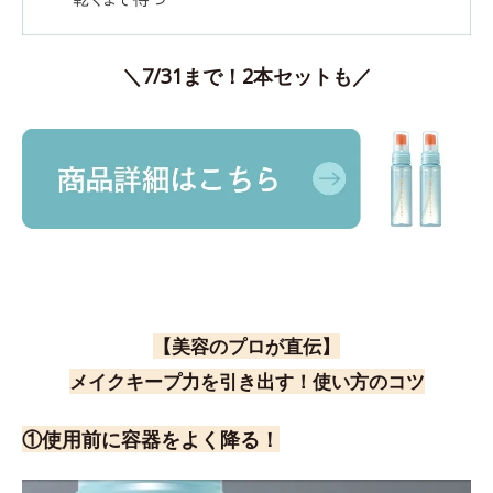
＼7/31まで！2本セットも／
【美容のプロが直伝】
メイクキープ力を引き出す！使い方のコツ
①使用前に容器をよく降る！