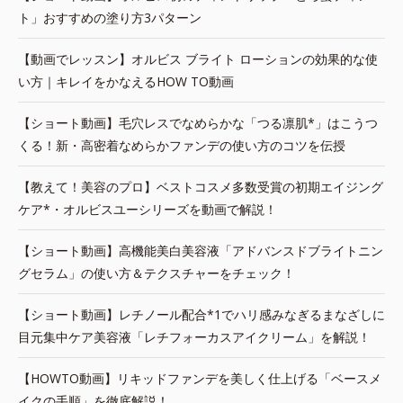
ト」おすすめの塗り方3パターン
【動画でレッスン】オルビス ブライト ローションの効果的な使
い方｜キレイをかなえるHOW TO動画
【ショート動画】毛穴レスでなめらかな「つる凛肌*」はこうつ
くる！新・高密着なめらかファンデの使い方のコツを伝授
【教えて！美容のプロ】ベストコスメ多数受賞の初期エイジング
ケア*・オルビスユーシリーズを動画で解説！
【ショート動画】高機能美白美容液「アドバンスドブライトニン
グセラム」の使い方＆テクスチャーをチェック！
【ショート動画】レチノール配合*1でハリ感みなぎるまなざしに
目元集中ケア美容液「レチフォーカスアイクリーム」を解説！
【HOWTO動画】リキッドファンデを美しく仕上げる「ベースメ
イクの手順」を徹底解説！