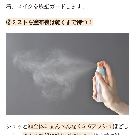
着。メイクを鉄壁ガードします。
②ミストを塗布後は乾くまで待つ！
シュッと
顔全体にまんべんなく5~6プッシュ
ほどし