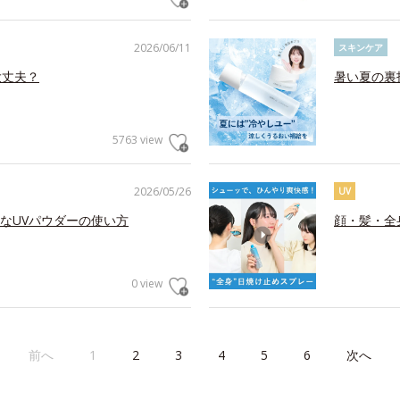
2026/06/11
スキンケア
大丈夫？
暑い夏の裏
5763 view
2026/05/26
UV
なUVパウダーの使い方
顔・髪・全
0 view
前へ
1
2
3
4
5
6
次へ