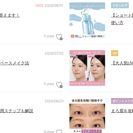
NEW
2026/08/01
スキンケア
答えます！
【ショート
使い方
0 view
2026/07/02
UV
ベースメイク法
【大人気U
0 view
2026/06/20
ポイントメイ
用ステップも解説
まろ眉を攻
0 view