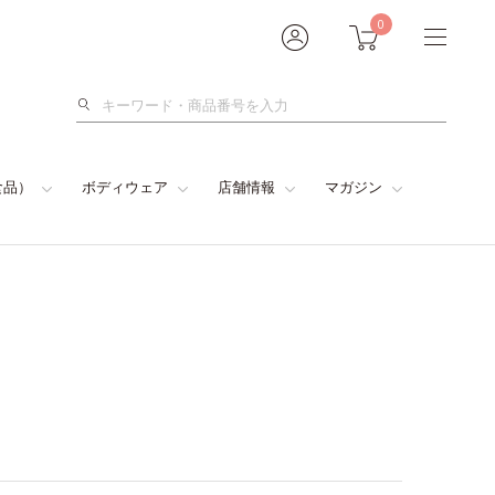
0
検
索
食品）
ボディウェア
店舗情報
マガジン