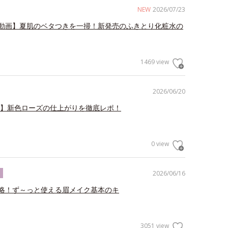
NEW
2026/07/23
動画】夏肌のベタつきを一掃！新発売のふきとり化粧水の
1469 view
2026/06/20
V】新色ローズの仕上がりを徹底レポ！
0 view
2026/06/16
ク
略！ず～っと使える眉メイク基本のキ
3051 view