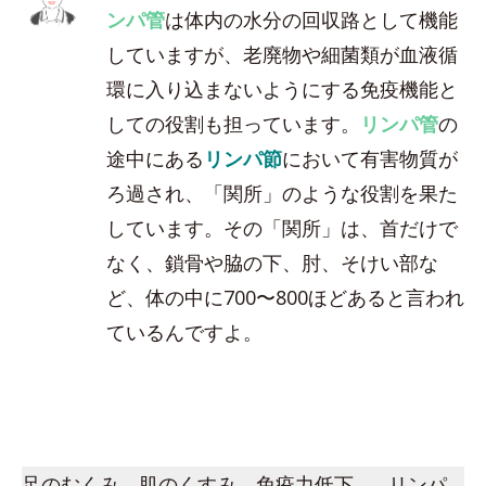
ンパ管
は体内の水分の回収路として機能
していますが、老廃物や細菌類が血液循
環に入り込まないようにする免疫機能と
しての役割も担っています。
リンパ管
の
途中にある
リンパ節
において有害物質が
ろ過され、「関所」のような役割を果た
しています。その「関所」は、首だけで
なく、鎖骨や脇の下、肘、そけい部な
ど、体の中に700〜800ほどあると言われ
ているんですよ。
足のむくみ、肌のくすみ、免疫力低下…。リンパ