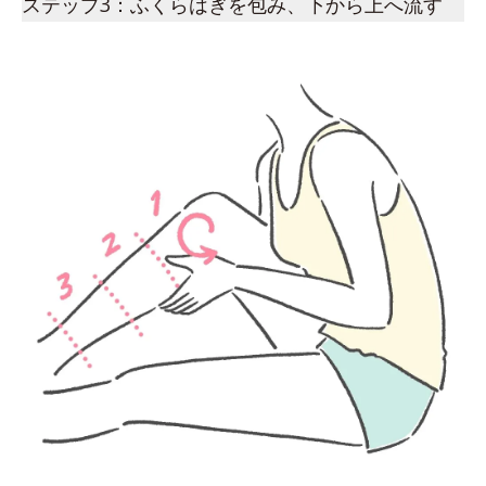
ステップ3：ふくらはぎを包み、下から上へ流す