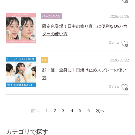
2026/05/26
ベースメイク
限定色登場！日中の塗り直しに便利なUVパウ
ダーの使い方
0 view
2026/05/22
UV
顔・髪・全身に！日焼け止めスプレーの使い
方
0 view
前へ
1
2
3
4
5
6
次へ
カテゴリで探す