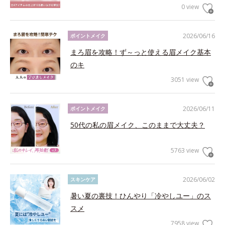
0 view
2026/06/16
ポイントメイク
まろ眉を攻略！ず～っと使える眉メイク基本
のキ
3051 view
2026/06/11
ポイントメイク
50代の私の眉メイク、このままで大丈夫？
5763 view
2026/06/02
スキンケア
暑い夏の裏技！ひんやり「冷やしユー」のス
スメ
7958 view