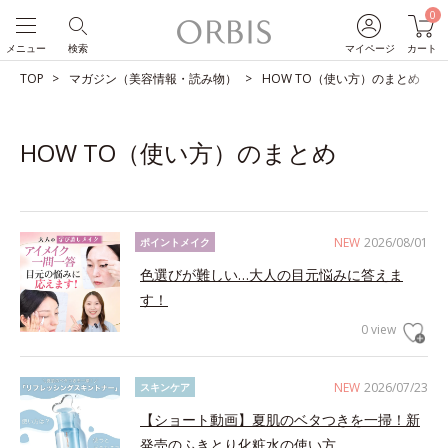
0
メニュー
検索
マイページ
カート
TOP
マガジン（美容情報・読み物）
HOW TO（使い方）のまとめ
HOW TO（使い方）のまとめ
NEW
2026/08/01
ポイントメイク
色選びが難しい…大人の目元悩みに答えま
す！
0 view
NEW
2026/07/23
スキンケア
【ショート動画】夏肌のベタつきを一掃！新
発売のふきとり化粧水の使い方