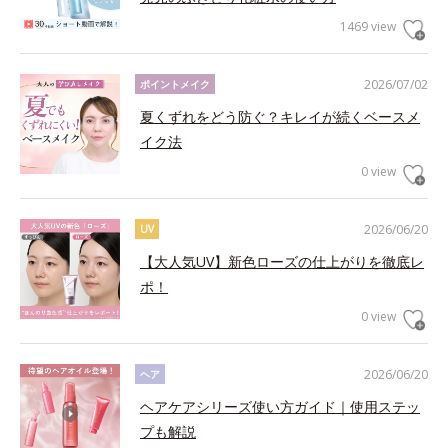
1469 view
2026/07/02
ポイントメイク
夏くずれをどう防ぐ？キレイが続くベースメ
イク法
0 view
2026/06/20
UV
【大人気UV】新色ローズの仕上がりを徹底レ
ポ！
0 view
2026/06/20
ヘア
ヘアケアシリーズ使い方ガイド｜使用ステッ
プも解説