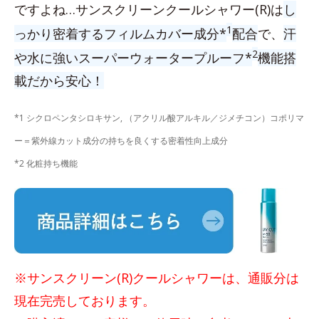
ですよね…サンスクリーンクールシャワー(R)は
し
1
っかり密着するフィルムカバー成分*
配合
で、
汗
2
や水に強いスーパーウォータープルーフ*
機能搭
載だから安心！
*1 シクロペンタシロキサン, （アクリル酸アルキル／ジメチコン）コポリマ
ー＝紫外線カット成分の持ちを良くする密着性向上成分
*2 化粧持ち機能
※サンスクリーン(R)クールシャワーは、通販分は
現在完売しております。