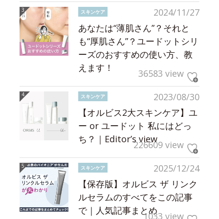
2024/11/27
スキンケア
あなたは“薄肌さん”？それと
も“厚肌さん”？ユードットシリ
ーズのおすすめの使い方、教
えます！
36583 view
2023/08/30
スキンケア
【オルビス2大スキンケア】ユ
ー or ユードット 私にはどっ
ち？｜Editor’s view
226609 view
2025/12/24
スキンケア
【保存版】オルビス ザ リンク
ルセラムのすべてをこの記事
で｜人気記事まとめ
1033 view