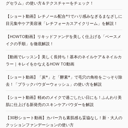
グセラム」の使い方＆テクスチャーをチェック！
【ショート動画】レチノール配合*1でハリ感みなぎるまなざしに
目元集中ケア美容液「レチフォーカスアイクリーム」を解説！
【HOWTO動画】リキッドファンデを美しく仕上げる「ベースメ
イクの手順」を徹底解説！
【動画でレッスン】美しく長持ち！基本のネイルケア＆ネイルカ
ラー｜キレイをかなえるHOW TO動画
【ショート動画】「炭*」と「酵素*」で毛穴の角栓をごっそり除
去！「ブラックパウダーウォッシュ」の使い方を解説
【ショート動画】軽めのメイクで過ごしたい日にも！ふんわり美
肌に仕上げる新発売のスキンケアパウダーを解説
【30秒ショート動画】カバー力も素肌感も妥協なし！新・大人の
クッションファンデーションの使い方