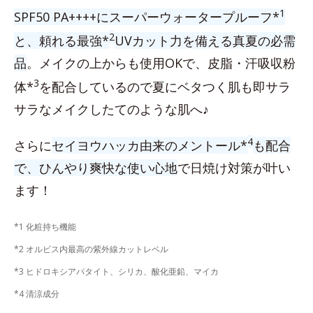
1
SPF50 PA++++にスーパーウォータープルーフ*
2
と、頼れる最強*
UVカット力を備える真夏の必需
品
。メイクの上からも使用OKで、皮脂・汗吸収粉
3
体*
を配合しているので夏にベタつく肌も即サラ
サラなメイクしたてのような肌へ♪
4
さらに
セイヨウハッカ由来のメントール*
も配合
で、ひんやり爽快な使い心地
で日焼け対策が叶い
ます！
*1 化粧持ち機能
*2 オルビス内最高の紫外線カットレベル
*3 ヒドロキシアパタイト、シリカ、酸化亜鉛、マイカ
*4 清涼成分