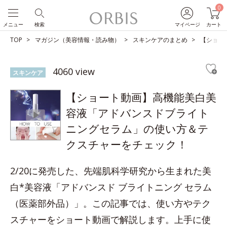
0
メニュー
検索
マイページ
カート
TOP
マガジン（美容情報・読み物）
スキンケアのまとめ
【ショー
4060 view
スキンケア
【ショート動画】高機能美白美
容液「アドバンスドブライト
ニングセラム」の使い方＆テ
クスチャーをチェック！
2/20に発売した、先端肌科学研究から生まれた美
白*美容液「アドバンスド ブライトニング セラム
（医薬部外品）」。この記事では、使い方やテク
スチャーをショート動画で解説します。上手に使