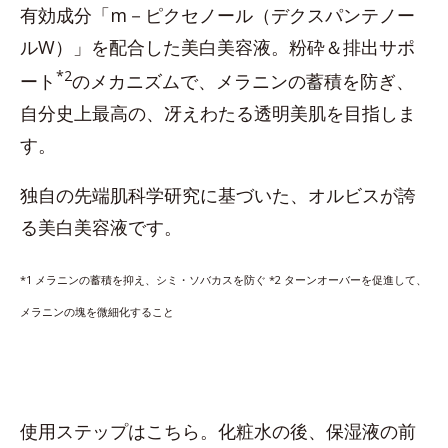
有効成分「m－ピクセノール（デクスパンテノー
ルW）」を配合した美白美容液。粉砕＆排出サポ
*2
ート
のメカニズムで、メラニンの蓄積を防ぎ、
自分史上最高の、冴えわたる透明美肌を目指しま
す。
独自の先端肌科学研究に基づいた、オルビスが誇
る美白美容液です。
*1 メラニンの蓄積を抑え、シミ・ソバカスを防ぐ *2
ターンオーバーを促進して、
メラニンの塊を微細化すること
使用ステップはこちら。化粧水の後、保湿液の前