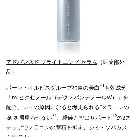
アドバンスド ブライトニング セラム
（医薬部外
品）
*1
ポーラ・オルビスグループ独自の美白
有効成分
「m-ピクセノール（デクスパンテノールW）」を
配合。シミの原因になると考えられる“メラニンの
*1
*2
塊”を居座らせない
、粉砕と排出サポート
の2ス
テップでメラニンの蓄積を抑え、シミ・ソバカス