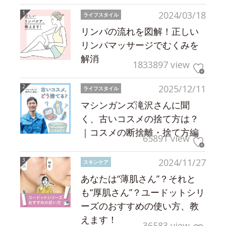
2024/03/18
ライフスタイル
リンパの流れを図解！正しい
リンパマッサージでむくみを
解消
1833897 view
2025/12/11
ライフスタイル
マシンガンズ滝沢さんに聞
く、古いコスメの捨て方は？
｜コスメの断捨離・捨て方編
65891 view
2024/11/27
スキンケア
あなたは“薄肌さん”？それと
も“厚肌さん”？ユードットシリ
ーズのおすすめの使い方、教
えます！
36583 view