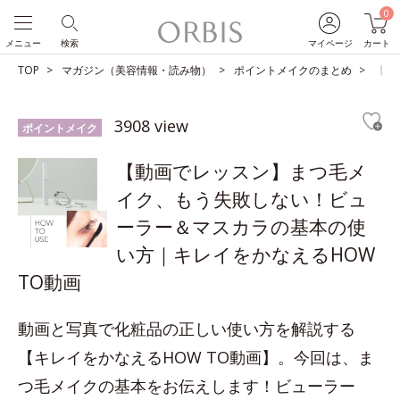
0
メニュー
検索
マイページ
カート
TOP
マガジン（美容情報・読み物）
ポイントメイクのまとめ
【動
3908 view
ポイントメイク
【動画でレッスン】まつ毛メ
イク、もう失敗しない！ビュ
ーラー＆マスカラの基本の使
い方｜キレイをかなえるHOW
TO動画
動画と写真で化粧品の正しい使い方を解説する
【キレイをかなえるHOW TO動画】。今回は、ま
つ毛メイクの基本をお伝えします！ビューラー