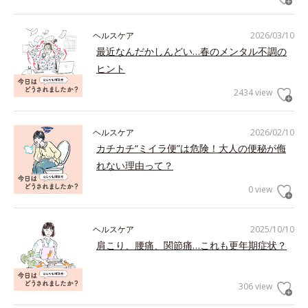
ヘルスケア
2026/03/10
最近なんだかしんどい…春のメンタル不調の
ヒント
2434 view
ヘルスケア
2026/02/10
カチカチ“ミイラ便”は危険！大人の便秘が侮
れない理由って？
0 view
ヘルスケア
2025/10/10
肩こり、腰痛、関節痛…これも更年期症状？
306 view