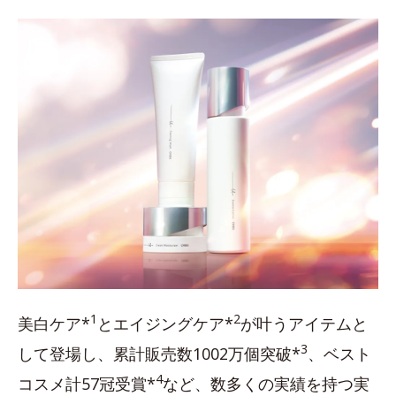
1
2
美白ケア*
とエイジングケア*
が叶うアイテムと
3
して登場し、累計販売数1002万個突破*
、ベスト
4
コスメ計57冠受賞*
など、数多くの実績を持つ実