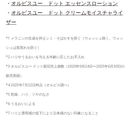
・
オルビスユー ドット エッセンスローション
・
オルビスユー ドット クリームモイスチャライ
ザー
*1 メラニンの生成を抑えシミ・そばかすを防ぐ（ウォッシュ除く。ウォッ
シュは肌荒れを防ぐ）
*2 ハリやうるおいを与える年齢に応じたお手入れ
*3 オルビスユー ドット新旧売上個数（2020年9月24日〜2025年6月30日の
販売実績）
*4 2025年7月22日時点（オルビス調べ）
*5 乾燥、ハリ、ツヤのなさ
*6 うるおいによる
*7 ハリと透明感の低下により立体感のない印象になること