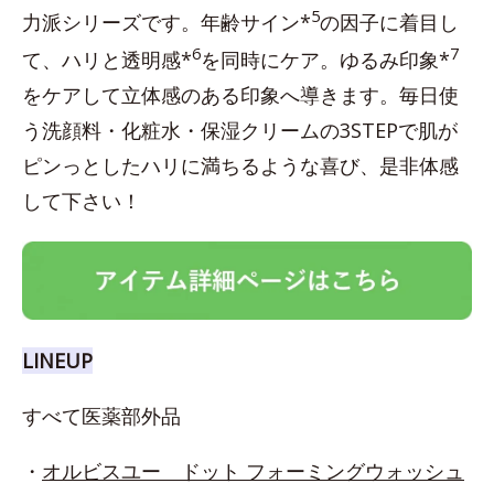
5
力派シリーズです。年齢サイン*
の因子に着目し
6
7
て、ハリと透明感*
を同時にケア。ゆるみ印象*
をケアして立体感のある印象へ導きます。毎日使
う洗顔料・化粧水・保湿クリームの3STEPで肌が
ピンっとしたハリに満ちるような喜び、是非体感
して下さい！
LINEUP
すべて医薬部外品
・
オルビスユー ドット フォーミングウォッシュ