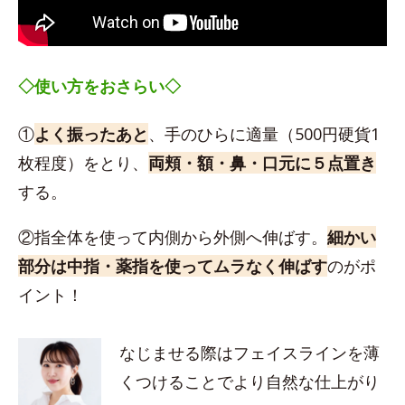
◇使い方をおさらい◇
①
よく振ったあと
、手のひらに適量（500円硬貨1
枚程度）をとり、
両頬・額・鼻・口元に５点置き
する。
②指全体を使って内側から外側へ伸ばす。
細かい
部分は中指・薬指を使ってムラなく伸ばす
のがポ
イント！
なじませる際はフェイスラインを薄
くつけることでより自然な仕上がり