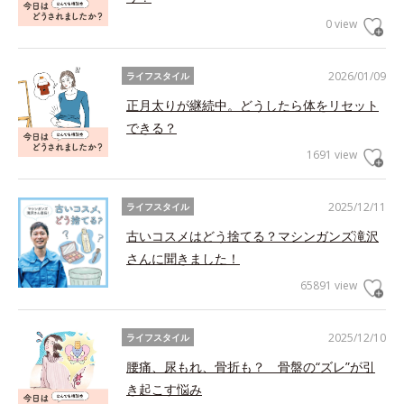
0 view
2026/01/09
ライフスタイル
正月太りが継続中。どうしたら体をリセット
できる？
1691 view
2025/12/11
ライフスタイル
古いコスメはどう捨てる？マシンガンズ滝沢
さんに聞きました！
65891 view
2025/12/10
ライフスタイル
腰痛、尿もれ、骨折も？ 骨盤の“ズレ”が引
き起こす悩み