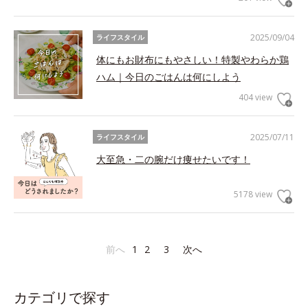
2025/09/04
ライフスタイル
体にもお財布にもやさしい！特製やわらか鶏
ハム｜今日のごはんは何にしよう
404 view
2025/07/11
ライフスタイル
大至急・二の腕だけ痩せたいです！
5178 view
前へ
1
2
3
次へ
カテゴリで探す