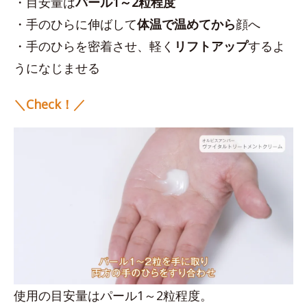
・目安量は
パール1～2粒程度
・手のひらに伸ばして
体温で温めてから
顔へ
・手のひらを密着させ、軽く
リフトアップ
するよ
うになじませる
＼Check！／
使用の目安量はパール1～2粒程度。