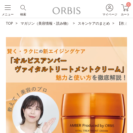
0
メニュー
検索
マイページ
カート
TOP
マガジン（美容情報・読み物）
スキンケアのまとめ
【教えて