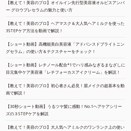
【教えて！美容のプロ】オイルイン先行型美容液オルビスアンバ
ー グロウプレセラムの魅力と使い方
【教えて！美容のプロ】ヘアマスク＆大人気ヘアミルクを使った
3STEPケア方法を動画で解説！
【ショート動画】高機能美白美容液「アドバンスドブライトニン
グセラム」の使い方＆テクスチャーをチェック！
【ショート動画】レチノール配合*1でハリ感みなぎるまなざしに
目元集中ケア美容液「レチフォーカスアイクリーム」を解説！
【教えて！美容のプロ】初心者さん必見！眉メイクの超基本を動
画で解説！
【30秒ショート動画】うるツヤ髪に感動！No.1ヘアケアシリー
ズの３STEPケアを解説
【教えて！美容のプロ】大人気ヘアミルクのワンランク上の使い