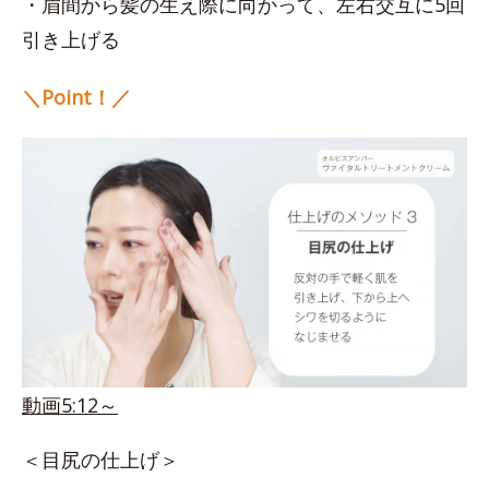
・眉間から髪の生え際に向かって、左右交互に5回
引き上げる
＼Point！／
動画5:12～
＜目尻の仕上げ＞