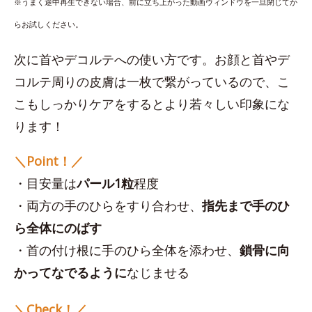
※うまく途中再生できない場合、前に立ち上がった動画ウィンドウを一旦閉じてか
らお試しください。
次に首やデコルテへの使い方です。お顔と首やデ
コルテ周りの皮膚は一枚で繋がっているので、こ
こもしっかりケアをするとより若々しい印象にな
ります！
＼Point！／
・目安量は
パール1粒
程度
・両方の手のひらをすり合わせ、
指先まで手のひ
ら全体にのばす
・首の付け根に手のひら全体を添わせ、
鎖骨に向
かってなでるように
なじませる
＼Check！／