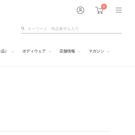
0
検
索
食品）
ボディウェア
店舗情報
マガジン