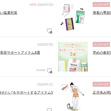
NEW
2026/07/20
インナーケア
い猛暑対策
薄着の季節
2026/07/02
インナーケア
美容サポートアイテム8選
早めの春対
0 view
2026/01/22
インナーケア
痩せたい”をサポートするアイテム5
正月休み明