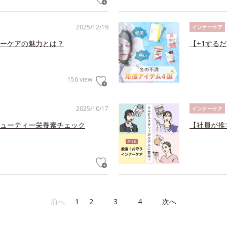
2025/12/19
インナーケア
ーケアの魅力とは？
【+1する
156 view
2025/10/17
インナーケア
ューティー栄養素チェック
【社員が推
前へ
1
2
3
4
次へ