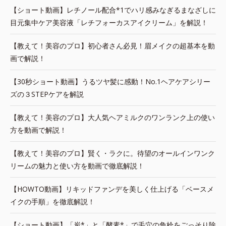
【ショート動画】レチノール配合*1でハリ感みなぎるまなざしに
目元集中ケア美容液「レチフォーカスアイクリーム」を解説！
【教えて！美容のプロ】初心者さん必見！眉メイクの超基本を動
画で解説！
【30秒ショート動画】うるツヤ髪に感動！No.1ヘアケアシリー
ズの３STEPケアを解説
【教えて！美容のプロ】大人気ヘアミルクのワンランク上の使い
方を動画で解説！
【教えて！美容のプロ】賢く・ラクに。待望のオールインワンク
リームの魅力と使い方を動画で徹底解説！
【HOWTO動画】リキッドファンデを美しく仕上げる「ベースメ
イクの手順」を徹底解説！
【ショート動画】「炭*」と「酵素*」で毛穴の角栓をごっそり除