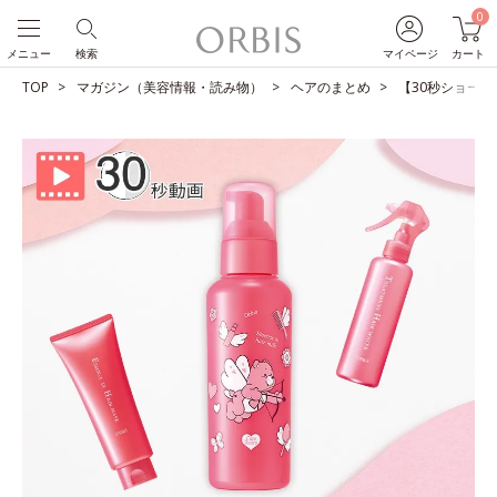
0
メニュー
検索
マイページ
カート
TOP
マガジン（美容情報・読み物）
ヘアのまとめ
【30秒ショート