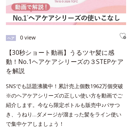
0 view
ヘア
【30秒ショート動画】うるツヤ髪に感
動！No.1ヘアケアシリーズの３STEPケア
を解説
SNSでも話題沸騰中！累計売上個数1962万個突破
※のヘアケアシリーズの正しい使い方を動画でご
紹介します。今なら限定ボトルも販売中♪パサつ
き、うねり…ダメージが溜まった髪をライン使い
で集中ケアしましょう！